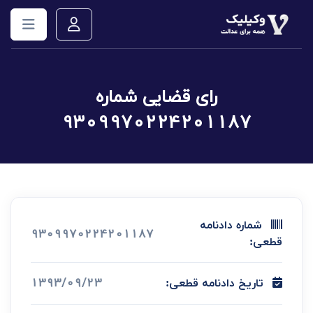
رای قضایی شماره
9309970224201187
شماره دادنامه
9309970224201187
قطعی:
1393/09/23
تاریخ دادنامه قطعی: