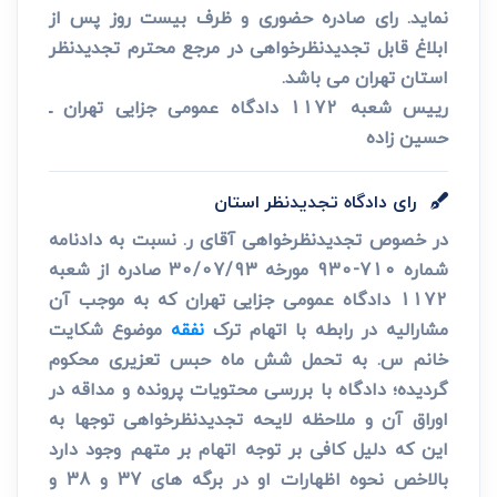
نماید. رای صادره حضوری و ظرف بیست روز پس از
ابلاغ قابل تجدیدنظرخواهی در مرجع محترم تجدیدنظر
استان تهران می باشد.
رییس شعبه 1172 دادگاه عمومی جزایی تهران ـ
حسین زاده
رای دادگاه تجدیدنظر استان
در خصوص تجدیدنظرخواهی آقای ر. نسبت به دادنامه
شماره 710-930 مورخه 30/07/93 صادره از شعبه
1172 دادگاه عمومی جزایی تهران که به موجب آن
مشارالیه در رابطه با اتهام ترک
نفقه
موضوع شکایت
خانم س. به تحمل شش ماه حبس تعزیری محکوم
گردیده؛ دادگاه با بررسی محتویات پرونده و مداقه در
اوراق آن و ملاحظه لایحه تجدیدنظرخواهی توجها به
این که دلیل کافی بر توجه اتهام بر متهم وجود دارد
بالاخص نحوه اظهارات او در برگه های 37 و 38 و