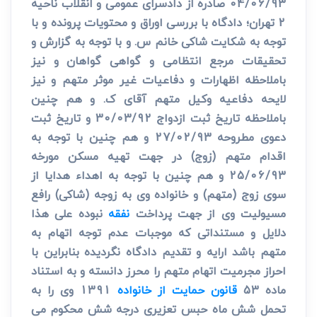
04/06/93 صادره از دادسرای عمومی و انقلاب ناحیه
2 تهران؛ دادگاه با بررسی اوراق و محتویات پرونده و با
توجه به شکایت شاکی خانم س. و با توجه به گزارش و
تحقیقات مرجع انتظامی و گواهی گواهان و نیز
باملاحظه اظهارات و دفاعیات غیر موثر متهم و نیز
لایحه دفاعیه وکیل متهم آقای ک. و هم چنین
باملاحظه تاریخ ثبت ازدواج 30/03/92 و تاریخ ثبت
دعوی مطروحه 27/02/93 و هم چنین با توجه به
اقدام متهم (زوج) در جهت تهیه مسکن مورخه
25/06/93 و هم چنین با توجه به اهداء هدایا از
سوی زوج (متهم) و خانواده وی به زوجه (شاکی) رافع
مسیولیت وی از جهت پرداخت
نفقه
نبوده علی هذا
دلایل و مستنداتی که موجبات عدم توجه اتهام به
متهم باشد ارایه و تقدیم دادگاه نگردیده بنابراین با
احراز مجرمیت اتهام متهم را محرز دانسته و به استناد
ماده 53
قانون حمایت از خانواده
1391 وی را به
تحمل شش ماه حبس تعزیری درجه شش محکوم می