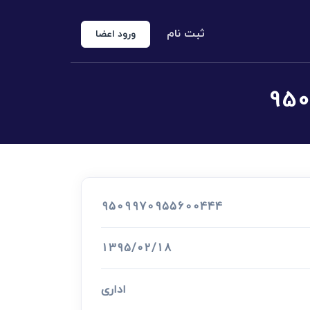
ثبت نام
ورود اعضا
منوع الخروجی
 شخص حقوقی
کارشناس رسمی دادگستری
اد رسمی
9509970955600444
اج و طلاق
1395/02/18
اداری