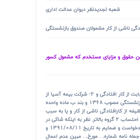
شعبه تجدیدنظر دیوان عدالت اداری
ادگی ناشی از کار مشمولان صندوق بازنشستگی
رین حقوق و مزایای مستخدم که مشمول کسور
[در خصوص شکایت شاکی علیه 1- دانشگاه علوم پزشکی چهارمحال و بختیاری به خواسته احتساب 2 گروه بالاتر بابت از کار افتادگی و 2- شرکت بیمه آسیا از
باب الزام به پرداخت دیه]با توجه به صراحت ماده 80 ق استخدام کشوری و بند ج ماده 8 قانون اصلاح مقررات بازنشستگی مصوب 1368 و بند ب ماده واحده
نشستگی مصوب 1374 و ماده 8 قانون اصلاح پاره ای از مقررات مصوب 1379 میزان وظیفه از کارافتادگی ناشی از کار و یا به سبب
انجام وظیفه مستخدمین دولت برابر است با آخرین حقوق و مزایای مستخدم که مشمول کسور بازنشستگی است با احتساب 2 گروه بالاتر. نظر به اینکه شاکی در
حین انجام وظیفه دچار حادثه شد و از کار افتاده کلی قلمداد گردیده هر چند اداره طرف شکایت با وصف ابلاغ دادخواست و ضمایم به تاریخ 1391/08/11 و
له نامه شماره.. . مورخ.. . مبین عدم اعمال