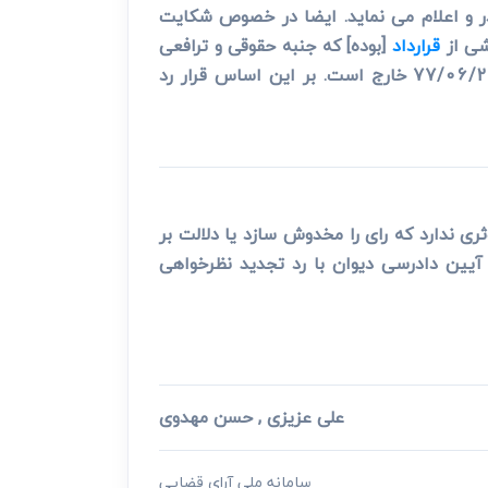
ر و اعلام می نماید. ایضا در خصوص شکایت
شی از
قرارداد
[بوده] که جنبه حقوقی و ترافعی
دارد از شمول رسیدگی دیوان بر اساس مفاد رای هیات عمومی دیوان به شماره 33 ـ 75/02/29 و 130 ـ 77/06/21 خارج است. بر این اساس قرار رد
ری ندارد که رای را مخدوش سازد یا دلالت بر
ض رای وجود ندارد. لذا به استناد ماده 71 قانون تشکیلات و آیین دادرسی دیوان با رد تجدید نظرخواهی
علی عزیزی , حسن مهدوی
سامانه ملی آرای قضایی