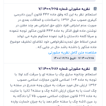
نظریه مشورتی شماره 7/1400/665
استعلام: نظر به این که وفق ماده 442 قانون آیین دادرسی
کیفری مصوب سال 1392 با اصلاحات و الحاقات بعدی در
صورت عدم اعتراض افراد دارای حق اعتراض هر چند مقنن در
نوشتن ماده فوق الذکر به ماده 443 قانون مذکور توجه ننموده
و صرفا کلمه دادستان را قید نموده محکوم علیه می تواند
ضمن اسقاط حق تجدیدنظرخواهی خود تقاضای تخفیف موضوع
ماده مذکور را داشته باشد حال در جایی که...
مشاهده متن کامل نظریه مشورتی
7/1400/665 - تاریخ 1400/12/28
نظریه مشورتی شماره 7/1400/686
استعلام: چنانچه سارق چک یا سفته ای را سرقت کند اولا: با
توجه به ماده 104 اصلاحی قانون مجازات اسلامی مصوب
1392 ارزش مال مورد سرقت به میزان وجه مندرج در سفته یا
چک است یا به میزان ارزش لاشه چک و سفته؟ ثانیا: با عنایت
به ماده 667 قانون مجازات اسلامی مصوب 75 آیا دادگاه به
رد عین لاشه چک یا سفته حکم دهد یا به جبران خسارت وارده