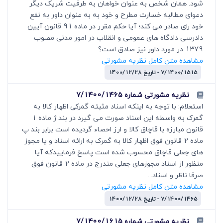
شود. همان شخص به عنوان خواهان به طرفیت شریک دیگر
دعوای مطالبه خسارت مطرح و خود به به عنوان داور به نفع
خود رای صادر می کند؛ آیا حکم مقرر در ماده 91 قانون آیین
دادرسی دادگاه های عمومی و انقلاب در امور مدنی مصوب
1379 در مورد داور نیز صادق است؟
مشاهده متن کامل نظریه مشورتی
7/1400/1515 - تاریخ 1400/12/28
نظریه مشورتی شماره 7/1400/1465
استعلام: با توجه به اینکه اسناد مثبته گمرکی اظهار کالا به
گمرک به واسطه این اسناد صورت می گیرد در بند ژ ماده 1
قانون مبارزه با قاچاق کالا و ارز احصاء گردیده است برابر بند پ
ماده 2 قانون فوق اظهار کالا به گمرک به ارائه اسناد و یا مجوز
های جعلی قاچاق محسوب شده است پاسخ فرماییدکه آیا
منظور از اسناد مجوزهای جعلی مندرج در ماده 2 قانون فوق
صرفا ناظر و اسناد...
مشاهده متن کامل نظریه مشورتی
7/1400/1465 - تاریخ 1400/12/28
نظریه مشورتی شماره 7/1400/1615