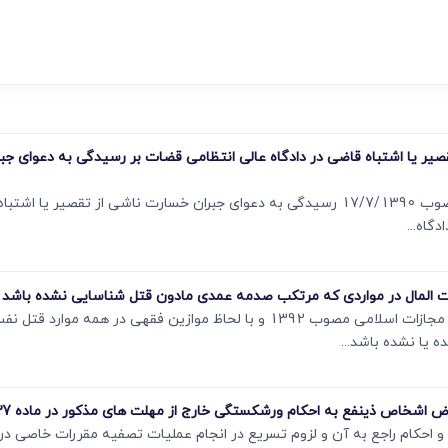
ی
می، افراز، ابطال مراحل ثبتی...
7 - لزوم سبق احراز تقصیر یا اشتباه قاضی در دادگاه عالی انتظامی قضات بر رسیدگی به دع
با عنایت به ماده 30 قانون نظارت بر رفتار قضات مصوب 17/7/1390 رسیدگی به دعوای جبران خسارت
قانونگذار به شرح مواد 435 474 475 و 487 قانون مجازات اسلامی مصوب 1392 و با لحاظ موا
یا نشده باشد...
احکام راجع به آن و لزوم تسریع در انجام عملیات تصفیه مقررات خاصی در