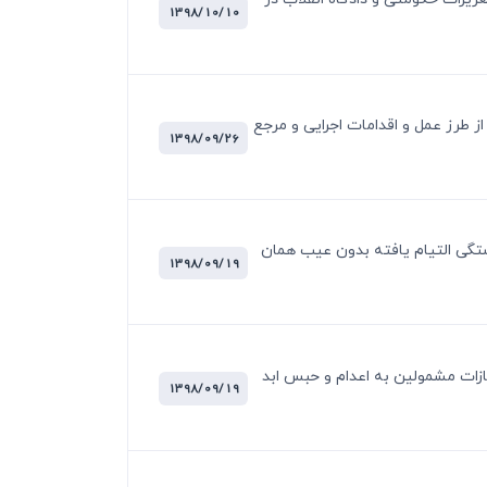
1398/10/10
 مواد قانون ثبت و قانون دفاتر اسناد رسمی مصوب 27/6/1322 ترتیب شکایت از طرز عمل و اقدامات اجرایی و مرجع
1398/09/26
 عضو چهار پنجم دیه شکستگی التیام یافته بدون عیب همان
1398/09/19
 مواد مخدر مصوب 1396 درباره نحوه اعمال تخفیف مجازات مشمولین به اعدام و حبس ابد
1398/09/19