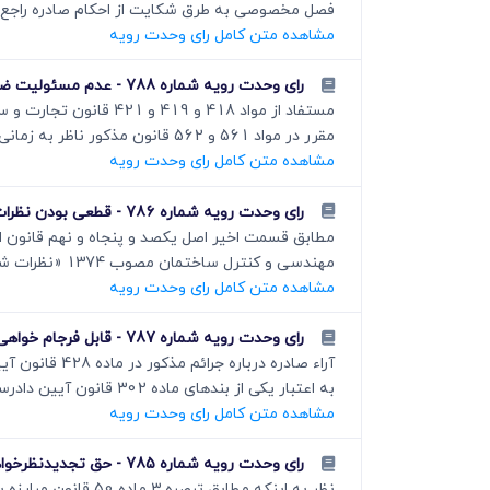
فصل مخصوصی به طرق شکایت از احکام صادره راجع 
مشاهده متن کامل رای وحدت رویه
رای وحدت رویه شماره 788 - عدم مسئولیت ضامن در پرداخت خسارت تاخیر تادیه ایام توقف تاجر ورشکسته
مستفاد از مواد 418 و 
مقرر در مواد 561 و 562 قانون مذکور ناظر به زمانی است...
مشاهده متن کامل رای وحدت رویه
رای وحدت رویه شماره 786 - قطعی بودن نظرات شورای انتظامی نظام مهندسی و عدم قابلیت اعتراض به آنها در مرجع قضایی
مھندسی و کنترل ساختمان مصوب 1374 «نظرات شورای انتظامی...
مشاهده متن کامل رای وحدت رویه
رای وحدت رویه شماره 787 - قابل فرجام خواهی بودن کلیه آرای صادره از دادگاه کیفری یک در دیوان عالی کشور صرفنظر از عنوان مجرمانه عمل ارتکابی
به اعتبار یکی از بندھای ماده 302 قانون آیین دادرسی...
مشاهده متن کامل رای وحدت رویه
رای وحدت رویه شماره 785 - حق تجدیدنظرخواهی دادستان نسبت به آراء برائت صادره از شعب بدوی تعزیرات حکومتی