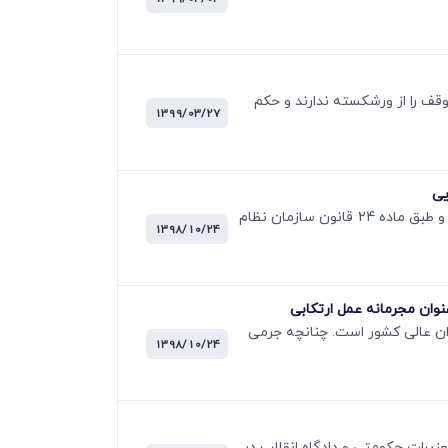
 ایام توقف را از ورشکسته ندارند و حکم
1399/03/27
مطابق قسمت اخیر اصل یکصد و پنجاه و نھم قانون اساسی «تشکیل دادگاه ھا و تعیین صلاحیت آنھا منوط به حکم قانون است» و طبق ماده 24 قانون سازمان نظام
1398/10/24
لاحات بعدی قابل فرجام خواھی در دیوان عالی کشور است. چنانچه جرمی
1398/10/24
139 دادستان از آراء صادره از شعب بدوی تعزیرات حکومتی و دادگاه انقلاب در