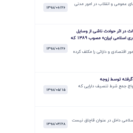
ت مواد 53 و 54 و 59 قانون آیین دادرسی دادگاه های عمومی و انقلاب در امور مدنی
1398/06/26
سارات وارد شده به شخص ثالث در اثر حوادث ناشی از وسایل
نقلیه» مصوب سال 1395 در خصوص بیمه نامه های موضوع بند (ب) ماده 115 قانون «برنامه پنج ساله پنجم توسعه جمهوری اسلامی ایران» مصوب 1389 که
1398/06/26
ماده 115 قانون «برنامه پنج ساله پنجم توسعه جمهوری اسلامی ایران» مصوب سال 1389 وزارت امور اقتصادی و دارائی را مکلف کرده
ضمن عقد نکاح و مندرجات سند ازدواج جمع شرط تنصیف دارایی که
1398/05/15
اق کالا و ارز جرایم مذکور در ماده 702 اصلاحی قانون مجازات اسلامی داخل در عنوان قاچاق نیست
1398/03/28