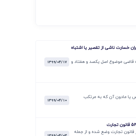
وای جبران خسارت ناشی از تقصیر یا اشتباه
 ناشی از تقصیر یا اشتباه قاضی موضوع اصل یکصد و ھفتاد و
1399/04/17
زین فقھی در ھمه موارد قتل نفس یا مادون آن که به مرتکب
1399/04/10
 قانون تجارت وضع شده و از جمله
1399/04/03