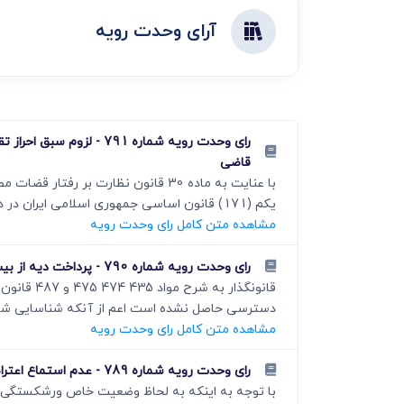
دعاوی ثبت
ابطال سند رس
آرای وحدت رویه
رای وحدت رویه شماره 91
قاضی
یکم (171) قانون اساسی جمھوری اسلامی ایران در دادگاه...
مشاهده متن کامل رای وحدت رویه
رای وحدت رویه شماره 790 - پرداخت دیه از بیت المال در مواردی که مرتکب صدمه عمدی مادون قتل شناسایی نشده باشد
دسترسی حاصل نشده است اعم از آنکه شناسایی شده 
مشاهده متن کامل رای وحدت رویه
رای وحدت رویه شماره 789 - عدم استماع اعتراض اشخاص ذینفع به احکام ورشکستگی خارج از مهلت های مذکور در ماده 537 قانون تجارت
با توجه به اینکه به لحاظ وضعیت خاص ورشکستگی و 