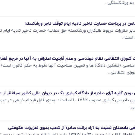
به ورشکستگی...
419 و 421 قانون تجارت و سایر مقررات مربوط طلبکاران ورشکسته حق مطالبه خسارت تاخیر تادیه
آراء صادره درباره جرائم مذکور در ماده 428 قانون آیین دادرسی کیفری مصوب 1392 با اص
نظر به اینکه مطابق تبصره 3 ماده 50 قانون مبارزه با قاچاق کالا و ارز مصوب 2/10/3