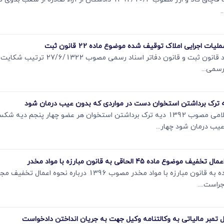
.
نظر به این که طبق ماده 8 قانون اصلاح بعضی از
رسمی...
مطابق مقررات بند «پ» ماده 569 قانون مجازات اسلامی مصوب 1392 دیه ترک برداشتن استخوان هر
ب درمان شود چهار...
مستنبط از مقررات صدر ماده 45 قانون الحاق یک ماده به قانون مبارزه با
راست....