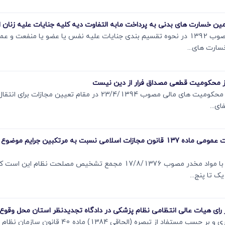
سارت ھای...
نظر به اینکه قانونگذار در ماده 21 قانون نحوه اجرای محکومیت ھای مالی مصوب 94
ی...
مستنبط از مقررات ماده 9 قانون اصلاح قانون مبارزه با مواد مخدر مصوب 17/8/1376
ک تا پنج...
با توجه به ملاک ماده 310 قانون آیین دادرسی کیفری و بر حس