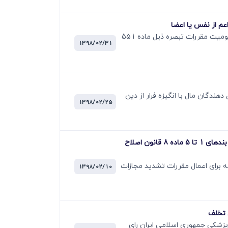
با عنایت به مفاد ماده 289 قانون مجازات اسلامی مصوب 1392 در نحوه تقسیم بندی جنایات علیه نفس یا عضو یا منفعت و عمومیت مقررات تبصره ذیل ماده 551
1398/02/31
23/4/13 در مقام تعیین مجازات برای انتقال دھندگان مال با انگیزه فرار از دین
1398/02/25
رای وحدت رویه شماره 776 - عدم شمول مقررات عمومی ماده 137 قانون مجازات اسلامی نسبت به مرتکبین جرایم موضوع بندهای 1 تا 5 ماده 8 قانون اصلاح
 مجمع تشخیص مصلحت نظام این است که برای اعمال مقررات تشدید مجازات
1398/02/10
ب مستفاد از تبصره (الحاقی 1384) ماده 40 قانون سازمان نظام پزشکی جمھوری اسلامی ایران رای