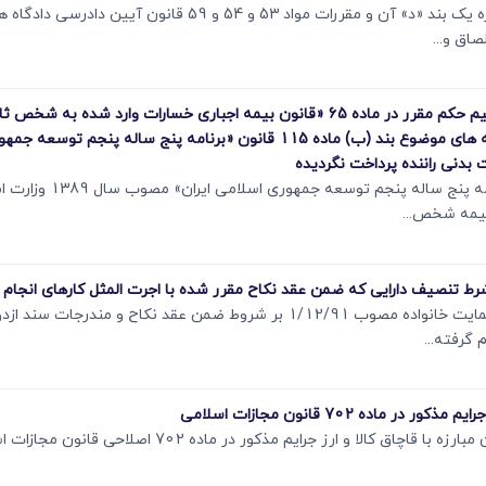
مطابق ماده 103 قانون مالیات های مستقیم و تبصره یک بند «د» آن و مقررا
اق و...
رای وحدت رویه شماره 781 - لزوم تسری و تعمیم حکم مقرر در ماده 65 «قانون بیمه اجباری خ
بدنی راننده پرداخت نگردیده
نظر به اینکه مقررات بند (ب) 
بیمه شخص...
با توجه به تاکید قانونگذار در صدر ماده 29 قانون حمایت خانواده مصوب 1/12/91 بر شروط 
گرفته...
نظر به این که حسب مستفاد از بند الف ماده 1 قانون مبارزه با قاچ