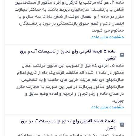
ماده 4 ـ هر گاه مرتکب یا کارگران و افراد مذکور از مستخدمین
شاغل یا بازنشسته سازمانهای ذیربط باشند به حداکثر مجازات
مقرر در ماده 1 و انفصال موقت از شش ماه تا سه سال و یا
انفصال دائم و قطع حقوق بازنشستگی در مورد بازنشستگان
محکوم می شوند.
مشاهده متن ماده
ماده ۵ لایحه قانونی رفع تجاوز از تاسیسات آب و برق
کشور
ماده 5 ـ افرادی که قبل از تصویب این قانون مرتکب اعمال
مذکور در ماده 1 شده اند مکلفند ظرف یک ماه از تاریخ اعلام
سازمانهای ذی نفع هزینه خرابی های حاصله را به تشخیص
سازمانهای مذکور بپردازند در غیر این صورت به مجازات مقرر
در همان ماده و رفع تجاوز و ترمیم و اعاده وضع سابق و
جبران...
مشاهده متن ماده
ماده ۶ لایحه قانونی رفع تجاوز از تاسیسات آب و برق
کشور
ماده 6 ـ تعقیب کیفری و اجرای احکام صادره در هر مرحله که