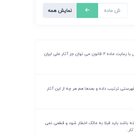
نمایش همه
ماده 1 ـ کلیه آثار صنعتی و ابنیه و اماکنی را که تا اختتام دوره سلسله زندیه در مملکت ایران احداث شده اعم از منقول و غیرمنقول با رعایت ماده 2 قانون می توان جز آثار ملی ایران
فهرستی ترتیب داده و بعدها هم هر چه از این آثار
ته باشد باید قبلا به مالک اخطار شود و قطعی نمی
ر...