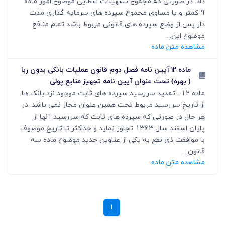
داد. در صورتی که مجموع تسهیلات اعطایی موضوع امور ماده
9 کمتر و یا مساوی مجموع سپرده های سرمایه گذاری مدت
دار پس از وضع سپرده های قانونی مربوط باشد تمام منافع
موضوع این...
مشاهده متن ماده
ماده ۱۲ آیین نامه فصل دوم قانون عملیات بانکی بدون ربا
( بهره) تحت عنوان آیین نامه تجهیز منابع پولی
ماده 12 ـ تمدید سررسید سپرده های ثابت موجود نزد بانک ها
از تاریخ سررسید مربوط تحت همین عنوان مجاز نمی باشد. در
هر حال در صورتی که سپرده های ثابت که سررسید آنها از
پایان اسفند سال 1363 تجاوز نماید و حداکثر تا تاریخ موصوف
با موافقت ذی نفع به یکی از عناوین جدید موضوع ماده سه
قانون...
مشاهده متن ماده
1