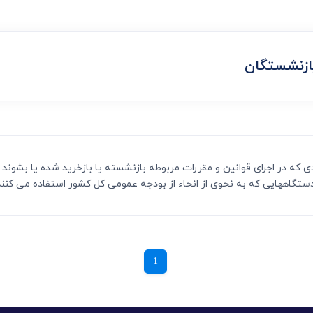
ی
می، افراز، ابطال مراحل ثبتی...
بازنشستگان
1