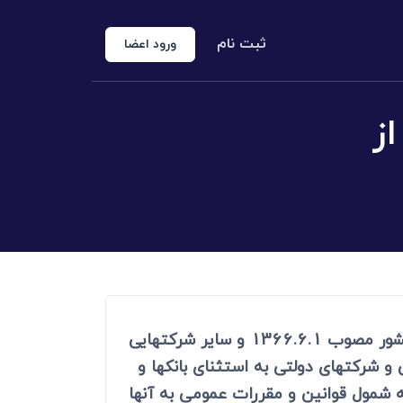
ثبت نام
ورود اعضا
از
منوع الخروجی
 شخص حقوقی
کارشناس رسمی دادگستری
اد رسمی
اج و طلاق
ماده 30 ـ کلیه وزارتخانه ها موسسات و شرکتهای دولتی موضوع ماده (4) قانون محاسبات عمومی کشور مصوب 1366.6.1 و سایر شرکتهایی
ات دولتی و شرکتهای دولتی به استثنای بانکها و
شمول قوانین و مقررات عمومی به آنها