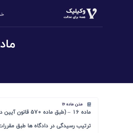
خد
دعاوی املا
م
الزام به تن
دعاوی خانو
مهریه، طلاق،
دعاوی حقو
مطالبه وجه،
دعاوی کیف
کلاهبرداری،
متن ماده ۱۶
ماده 16 – (طبق ماده 570 قانون آیین دادرسی کیفری مصوب 1392 در رابطه با امور کیفری نسخ شده است)
دعاوی تجا
مطالبه وجه
ترتیب رسیدگی در دادگاه ها طبق مقررات م