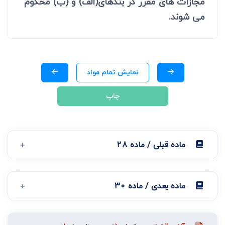
مجازات های مقرر در بندهای(الف) و (ب) محکوم
می شوند.
نمایش تمام مواد
چاپ
ماده قبلی / ماده 28
ماده بعدی / ماده 30