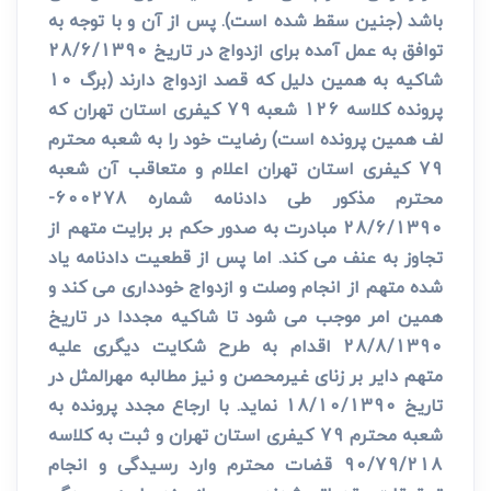
باشد (جنین سقط شده است). پس از آن و با توجه به
توافق به عمل آمده برای ازدواج در تاریخ 28/6/1390
شاکیه به همین دلیل که قصد ازدواج دارند (برگ 10
پرونده کلاسه 126 شعبه 79 کیفری استان تهران که
لف همین پرونده است) رضایت خود را به شعبه محترم
79 کیفری استان تهران اعلام و متعاقب آن شعبه
محترم مذکور طی دادنامه شماره 600278-
28/6/1390 مبادرت به صدور حکم بر برایت متهم از
تجاوز به عنف می کند. اما پس از قطعیت دادنامه یاد
شده متهم از انجام وصلت و ازدواج خودداری می کند و
همین امر موجب می شود تا شاکیه مجددا در تاریخ
28/8/1390 اقدام به طرح شکایت دیگری علیه
متهم دایر بر زنای غیرمحصن و نیز مطالبه مهرالمثل در
تاریخ 18/10/1390 نماید. با ارجاع مجدد پرونده به
شعبه محترم 79 کیفری استان تهران و ثبت به کلاسه
90/79/218 قضات محترم وارد رسیدگی و انجام