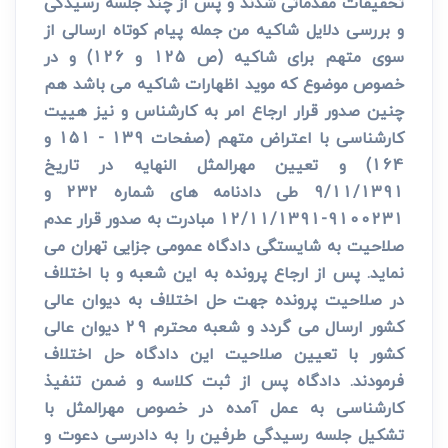
تحقیقات مقدماتی شدند و پس از چند جلسه رسیدگی
و بررسی دلایل شاکیه من جمله پیام کوتاه ارسالی از
سوی متهم برای شاکیه (ص 125 و 126) و در
خصوص موضوع که موید اظهارات شاکیه می باشد هم
چنین صدور قرار ارجاع امر به کارشناس و نیز هییت
کارشناسی با اعتراض متهم (صفحات 139 - 151 و
164) و تعیین مهرالمثل النهایه در تاریخ
9/11/1391 طی دادنامه های شماره 232 و
9100231-12/11/1391 مبادرت به صدور قرار عدم
صلاحیت به شایستگی دادگاه عمومی جزایی تهران می
نماید. پس از ارجاع پرونده به این شعبه و با اختلاف
در صلاحیت پرونده جهت حل اختلاف به دیوان عالی
کشور ارسال می گردد و شعبه محترم 29 دیوان عالی
کشور با تعیین صلاحیت این دادگاه حل اختلاف
فرمودند. دادگاه پس از ثبت کلاسه و ضمن تنفیذ
کارشناسی به عمل آمده در خصوص مهرالمثل با
تشکیل جلسه رسیدگی طرفین را به دادرسی دعوت و