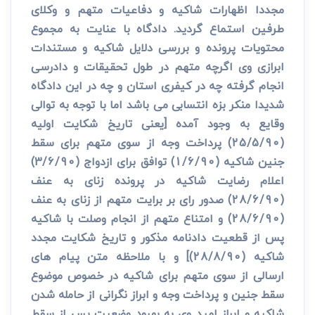
مجددا اظهارات شاکیه و دفاعیات متهم و وکلای
طرفین استماع گردید. دادگاه با عنایت به مجموع
محتویات پرونده و بررسی دلایل شاکیه و مستندات
ابرازی وی اگرچه متهم در طول تحقیقات و دادرسی
انجام گرفته چه در کیفری استان و چه در این دادگاه
شدیدا منکر بزه انتسابی می باشد اما با توجه به توالی
وقایع به وجود آمده [یعنی تاریخ شکایت اولیه
(25/5/90) پرداخت وجه از سوی متهم برای سقط
جنین شاکیه (1/6/90) توافق برای ازدواج (3/6/90)
اعلام رضایت شاکیه در پرونده زنای به عنف
(28/6/90) صدور رای بر برایت متهم از زنای به عنف
(28/6/90) و امتناع متهم از انجام وصلت با شاکیه
پس از قطعیت دادنامه مذکور و تاریخ شکایت مجدد
شاکیه (28/8/90)] و با ملاحظه متن پیام های
ارسالی از سوی متهم برای شاکیه در خصوص موضوع
سقط جنین و پرداخت وجه و ابراز نگرانی از حامله شدن
شاکیه و ابراز امید وی به بهبود وضعیت پس از سقط