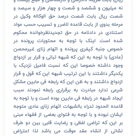
نه میلیون و ششصد و شصت و چهار هزار و سیصد و
شصت ریال بابت شصت درصد حق الوکاله وکیل در
مرحله بدوی از بابت قاعده لاضرر و تسبیب حسب مواد
استنادی در دادنامه در حق تجدیدنظرخوانده محکوم
شده است. اینک با توجه به محتویات پرونده در
خصوص جنبه کیفری پرونده و اتهام زنای غیرمحصن
(عادی) با توجه به این که شبهه تبانی و قرار بر ازدواج
وجود داشته خصوصا این که نسبت فامیل نزدیک با
یکدیگر داشتند با این ترتیب شبهه این که قول و قرار
ازدواج داشتند و به ظن این که رابطه فی مابین مشکل
شرعی ندارد مبادرت به برقراری رابطه نمودند سبب
ایجاد شبهه در رابطه فی مابین بوده است و با توجه به
قاعده الحدود تدراء بالشبهات اتهام زنای عادی متوجه
ایشان نبوده و با توجه به فتوای بعضی از فقهاء مبنی
بر این که تراضی لفظی و رضایت قلبی بین دو طرف
نشانی از انشاء عقد موقت می باشد لذا اعتراض