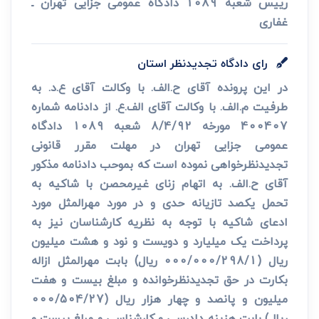
رییس شعبه 1089 دادگاه عمومی جزایی تهران ـ
غفاری
رای دادگاه تجدیدنظر استان
در این پرونده آقای ح.الف. با وکالت آقای ع.د. به
طرفیت م.الف. با وکالت آقای الف.ع. از دادنامه شماره
400407 مورخه 8/4/92 شعبه 1089 دادگاه
عمومی جزایی تهران در مهلت مقرر قانونی
تجدیدنظرخواهی نموده است که بموحب دادنامه مذکور
آقای ح.الف. به اتهام زنای غیرمحصن با شاکیه به
تحمل یکصد تازیانه حدی و در مورد مهرالمثل مورد
ادعای شاکیه با توجه به نظریه کارشناسان نیز به
پرداخت یک میلیارد و دویست و نود و هشت میلیون
ریال (000/000/298/1 ریال) بابت مهرالمثل ازاله
بکارت در حق تجدیدنظرخوانده و مبلغ بیست و هفت
میلیون و پانصد و چهار هزار ریال (000/504/27
ریال) بابت هزینه دادرسی و کارشناسی و مبلغ بیست و