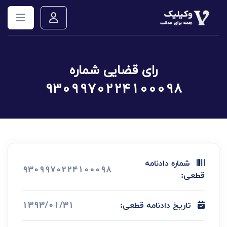
رای قضایی شماره
9309970224100098
شماره دادنامه
9309970224100098
قطعی:
1393/01/31
تاریخ دادنامه قطعی: