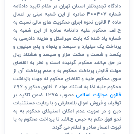
دادگاه تجدیدنظر استان تهران در مقام تایید دادنامه
شماره 400407 صادره از این شعبه مبنی بر اعمال
ماده 2 قانون نحوه اجرای محکویت های مالی نسبت به
ح.الف. محکوم علیه دادنامه صادره از این شعبه به
شماره یاد شده که بابت مهرالمثل و هزینه دادرسی به
پرداخت یک میلیارد و سیصد و پنجاه و پنج میلیون و
یکصد و شصت و هشت هزار و سیصد و هشتاد ریال
در حق م.الف. محکوم گردیده است و نظر به انقضای
مهلت قانونی پرداخت محکوم به و عدم پرداخت آن از
سوی محکوم علیه و تقاضای محکوم له جهت بازداشت
محکوم علیه لذا به استناد مواد 2 قانون مذکور و 696
قانون مجازات اسلامی
مصوب 1375 ضمن تاکید بر
توقیف و فروش اموال بلامعارض و با رعایت مستثنیات
دین و در صورت عدم امکان استیفای محکوم به به
نحو فوق حکم به حبس ح.الف. تا پرداخت محکوم به یا
ثبوت اعسار صادر و اعلام می گردد.