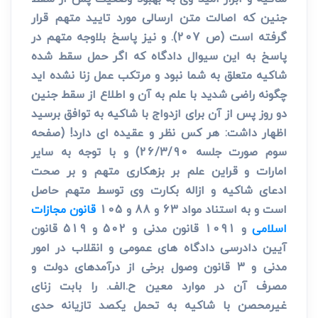
جنین که اصالت متن ارسالی مورد تایید متهم قرار
گرفته است (ص 207). و نیز پاسخ بلاوجه متهم در
پاسخ به این سیوال دادگاه که اگر حمل سقط شده
شاکیه متعلق به شما نبود و مرتکب عمل زنا نشده اید
چگونه راضی شدید با علم به آن و اطلاع از سقط جنین
دو روز پس از آن برای ازدواج با شاکیه به توافق برسید
اظهار داشت: هر کس نظر و عقیده ای دارد! (صفحه
سوم صورت جلسه 26/3/90) و با توجه به سایر
امارات و قراین علم بر بزهکاری متهم و بر صحت
ادعای شاکیه و ازاله بکارت وی توسط متهم حاصل
است و به استناد مواد 63 و 88 و 105
قانون مجازات
اسلامی
و 1091 قانون مدنی و 502 و 519 قانون
آیین دادرسی دادگاه های عمومی و انقلاب در امور
مدنی و 3 قانون وصول برخی از درآمدهای دولت و
مصرف آن در موارد معین ح.الف. را بابت زنای
غیرمحصن با شاکیه به تحمل یکصد تازیانه حدی