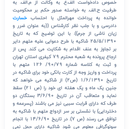
خصوص دادخواست الف.ع. به وکالت از م.الف. به
طرفیت ح.الف. به خواسته صدور حکم بر محکومیت
خوانده به پرداخت مهرالمثل با احتساب
خسارت
دادرسی و با جلب نظر کارشناس ((به عنوان ضرر و
زیان ناشی از جرم)). با این توضیح که به تاریخ
25/5/1390 شاکیه با طرح دعوایی علیه متهم دایر
بر تجاوز به عنف اقدام به شکایت می کند. پس از
ارجاع پرونده به شعبه محترم 79 کیفری استان تهران
و ثبت به کلاسه شماره 90/79/ 126 متهم با
پرداخت و واریز وجه از کارت بانکی خود برای شاکیه در
تاریخ 1/6/1390 (ص2) از شاکیه می خواهد که
جنین یک ماه و یک هفته ای خود را (ص 21) سقط
نماید و متعاقب آن در تاریخ 3/6/90 بستگان دو
طرف که دارای قرابت سببی نیز می باشند (پسرعمه و
دختردایی) با نشستی بر سر ازدواج متهم با شاکیه به
توافق می رسند (ص 7). در تاریخ 14/6/90 با انجام
سونوگرافی معلوم می شود شاکیه دارای حمل نمی