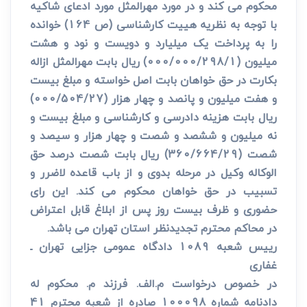
محکوم می کند و در مورد مهرالمثل مورد ادعای شاکیه
با توجه به نظریه هییت کارشناسی (ص 164) خوانده
را به پرداخت یک میلیارد و دویست و نود و هشت
میلیون (000/000/298/1) ریال بابت مهرالمثل ازاله
بکارت در حق خواهان بابت اصل خواسته و مبلغ بیست
و هفت میلیون و پانصد و چهار هزار (000/504/27)
ریال بابت هزینه دادرسی و کارشناسی و مبلغ بیست و
نه میلیون و ششصد و شصت و چهار هزار و سیصد و
شصت (360/664/29) ریال بابت شصت درصد حق
الوکاله وکیل در مرحله بدوی و از باب قاعده لاضرر و
تسبیب در حق خواهان محکوم می کند. این رای
حضوری و ظرف بیست روز پس از ابلاغ قابل اعتراض
در محاکم محترم تجدیدنظر استان تهران می باشد.
رییس شعبه 1089 دادگاه عمومی جزایی تهران ـ
غفاری
در خصوص درخواست م.الف. فرزند م. محکوم له
دادنامه شماره 100098 صادره از شعبه محترم 41