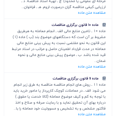
مرحله ای عمومی یا محدود). ج ـ تهیه اسناد مناقصه. د ـ
ارزیابی کیفی مناقصه گران درصورت لزوم. هـ ـ فراخوان...
مشاهده متن ماده
ماده ۱۰ قانون برگزاری مناقصات
ماده 10 ـ تامین منابع مالی الف ـ انجام معامله به هرطریق
مشروط بر آن است که دستگاههای موضوع بند (ب ) ماده (1)
این قانون به نحو مقتضی نسبت به پیش بینی منابع مالی
معامله در مدت قرارداد اطمینان حاصل و مراتب در اسناد مرتبط
قید شده باشد. ب ـ موضوع پیش بینی منابع مالی و نحوه
ضمان...
مشاهده متن ماده
ماده ۱۱ قانون برگزاری مناقصات
ماده 11 ـ روش های انجام مناقصه مناقصه به طرق زیر انجام
می شود: الف ـ در معاملات کوچک کارپرداز یا مامور خرید باید
با توجه به کم و کیف موضوع معامله (کالا خدمت یا حقوق )
درباره بهای آن تحقیق نماید و با رعایت صرفه و صلاح و اخذ
فاکتور مشخص و به تشخیص و مسوولیت خود معامله را با...
مشاهده متن ماده