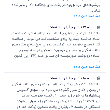
پیشنهادهای خود را باید در پاکت های جداگانه لاک و مهر شده
شامل...
مشاهده متن ماده
ماده ۱۷ قانون برگزاری مناقصات
ماده 17 ـ توضیح و تشریح اسناد الف ـ چنانچه شرکت کننده در
اسناد مناقصه ابهام یا ایرادی مشاهده کند می تواند از مناقصه
گزار توضیح بخواهد. ب ـ توضیـحات و پـ اسـخ بـه پرسش های
مناقصه گران و همچنین درصورت تشکیل «جلسه توضیح
اسناد» رونوشت صورتجلسه آن مطابق ماده (22) این قانون
به...
مشاهده متن ماده
ماده ۱۸ قانون برگزاری مناقصات
ماده 18 ـ گشایش پیشنهادها الف ـ پیشنهادهای مناقصه گران
در زمان و مکان مقرر گشوده می شود. ب ـ مراحل گشایش
پیشنهادها به شرح زیر است : 1 ـ تهـیه فهـرست اسامی
دریافت‎کنندگان اسـناد (پیشـنهاددهندگان ) حاضران و شرکت
کنندگان در جلسه. 2 ـ بازکردن پاکت تضمین (پاکت الف ) و