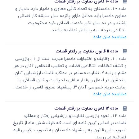
ماده ۱۰ قانون نظارت بر رفتار قضات
ماده 10ـ دادستان به تعداد کافی معاون و دادیار دارد. دادیار و
معاون دادسرا باید حداقل دارای پانزده سال سابقه کار قضائی
باشند و در ده سال اخیر خدمت قضائی خود محکومیت
انتظامی درجه سه یا بالاتر نداشته باشند.
مشاهده متن ماده
ماده ۱۱ قانون نظارت بر رفتار قضات
ماده 11ـ وظایف و اختیارات دادسرا عبارت است از: 1 ـ بازرسی
و کشف تخلفات انتظامی قضات و تعقیب انتظامی آنان در هر
مقام و رتبه 2ـ نظارت مستمر بر عملکرد قضات ارزشیابی آنان
و تحقیق در اعمال و رفتار منافی با حیثیت و شان قضائی با
رعایت حریم خصوصی آنان 3ـ پیشنهاد تعلیق قاضی از خدمت...
مشاهده متن ماده
ماده ۱۲ قانون نظارت بر رفتار قضات
ماده 12ـ نحوه بازرسی نظارت و ارزشیابی رفتار و عملکرد
قضات بر اساس آیین نامه ای است که ظرف شش ماه از تاریخ
تصویب این قانون به پیشنهاد دادستان به تصویب رئیس قوه
قضائیه می رسد.