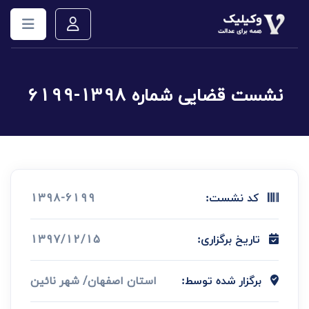
نشست قضایی شماره 1398-6199
1398-6199
کد نشست:
1397/12/15
تاریخ برگزاری:
استان اصفهان/ شهر نائین
برگزار شده توسط: