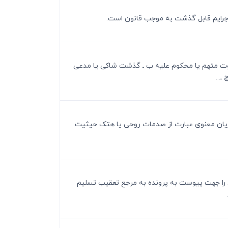
ـ فوت متهم یا محکوم علیه ب ـ گذشت شاکی یا مدعی
...
 شاکی می تواند جبران تمام ضرر و زیانهای مادی و معنوی و منافع ممکن الحصول ناشی از جرم را مطالبه کند. تبصره 1 ـ زیان معنوی عبارت از صدمات روحی یا هتک حیثیت
خود را جهت پیوست به پرونده به مرجع تعقیب تسلیم