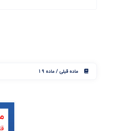
دعاوی ثبت
ابطال سند رس
ماده قبلی / ماده 19