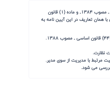
ماده 1ـ اصطلاحات و واژه های تعریف شده در ماده (1) قانون بازار اوراق بهادار جمهـوری اسلامی ایران ـ مصوب 1384ـ و ماده (1) قانون
به مـنظور تسهیل اجرای سیـاستهای کلی اصل (44) قانون اساسی با همان تعاریف در این آیین نامه به
 نظارت.
ت مرتبط با مدیریت از سوی مدیر.
بررسی می شود.