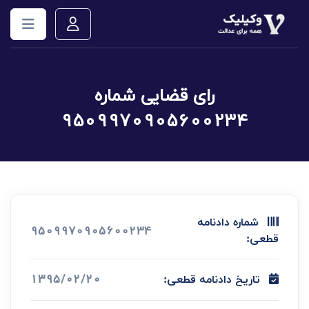
رای قضایی شماره
9509970905600234
شماره دادنامه
9509970905600234
قطعی:
1395/02/20
تاریخ دادنامه قطعی: