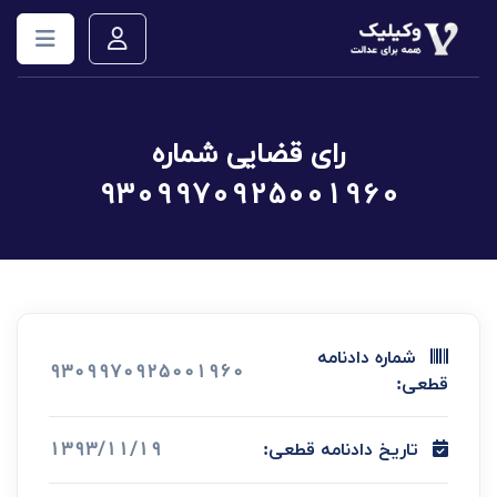
رای قضایی شماره
9309970925001960
شماره دادنامه
9309970925001960
قطعی:
1393/11/19
تاریخ دادنامه قطعی: