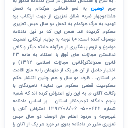
. به شرح و استدلال منعکس در متن دادنامه مذکور به
جرم
توهین
به نحو فحاشی هرکدام به تحمل
هفتادوچهار ضربه شلاق تعزیری از جهت ارتکاب بزه
تهدید به مرگ هرکدام به تحمل دو سال حبس تعزیری
محکوم گردیده اند. ضمن این که در ذیل دادنامه
موصوف آمده است: «با توجه به جرایم ارتکابی اهمیت
موضوع و لزوم پیشگیری از هرگونه حادثه دیگر و کافی
ندانستن مجازات های فوق با استناد به ماده 23
قانون صدرالذکر(قانون مجازات اسلامی 1392) و
اختیار حاصل از آن هر یک از متهمان را به منع اقامت
در استان.. . ظرف دو سال و هم چنین انتشار حکم
محکومیت قطعی محکوم می نماید.» نام­بردگان با
وکالت آقای م. به این رای اعتراض کرده اند که شعبه
پنجم دادگاه تجدیدنظر استان.. . بر اساس دادنامه
شماره 500422- 1393/08/06 اعتراض آنان را
غیرموجه و مردود اعلام مع الوصف دو سال حبس
تعزیری مقرر در دادنامه بدوی در مورد هر یک از آنان را