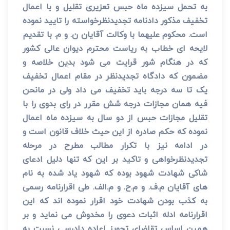
به تحمل سیزده ماه حبس تعزیری تقلیل و با اعمال
تخفیف مذکور دادنامه تجدیدنظرخواسته را تایید نموده
است. محکوم علیهما با وکالت آقایان ن. و م. با تقدیم
لایحه ای خطاب به ریاست محترم دیوان عالی کشور
که در هنگام شور قرایت می شود بدین خلاصه و
مضمون که دادگاه تجدیدنظر در مقام اعمال تخفیف
یک تا سه درجه باید تخفیف می داد ولی در مانحن
فیه همان مجازات درجه شش مقرر در رای بدوی را با
تقلیل مجازات حبس از دو سال به سیزده ماه اعمال
نموده که حکم صادره از این حیث خلاف قانون است و
در ادامه نیز با تکرار مطالب مطرح در مرحله
تجدیدنظرخواهی و تاکید بر این که تنها دلیل ادعای
شاکی شهادت شهود بوده که شهود یاد شده به نام
های آقایان م.ف. و م.ح. و م.الف. طی اقرارنامه رسمی
به کذب بودن شهادت خود اقرار نموده اند که این
اقرارنامه ادله اثبات دعوی را مخدوش می نماید و بر
همین اساس تقاضای تجویز اعاده دادرسی نسبت به