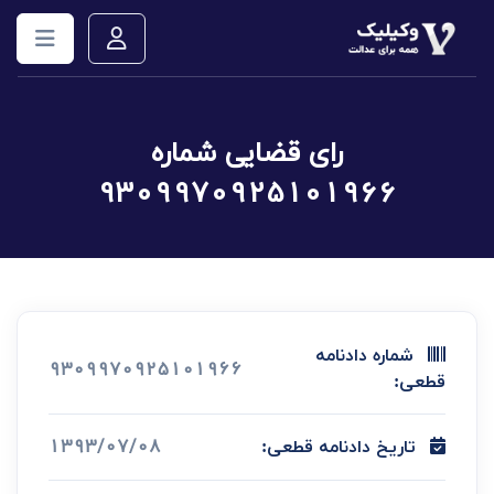
رای قضایی شماره
9309970925101966
شماره دادنامه
9309970925101966
قطعی:
1393/07/08
تاریخ دادنامه قطعی: