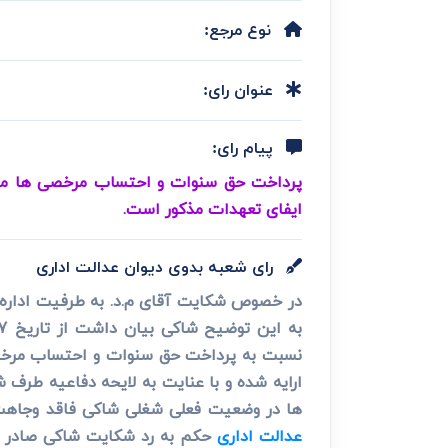
دعاوی ثبت
ابطال سند رس
نوع مرجع:
عنوان رای:
پیام رای:
پرداخت حق سنوات و احتساب مرخصی ها منوط 
ایفای تعهدات مذکور است.
رای شعبه بدوی دیوان عدالت اداری
در خصوص شکایت آقای م.د. به طرفیت اداره
به این توضیح شاکی بیان داشت از تاریخ 1372/11/17 تا 1390/12/29 و طبق
نسبت به پرداخت حق سنوات و احتساب مرخصی 
ارایه شده و با عنایت به لایحه دفاعیه طرف
ها در وضعیت فعلی شغلی شاکی فاقد وجاهت ق
عدالت اداری
حکم به رد شکایت شاکی صادر و ا