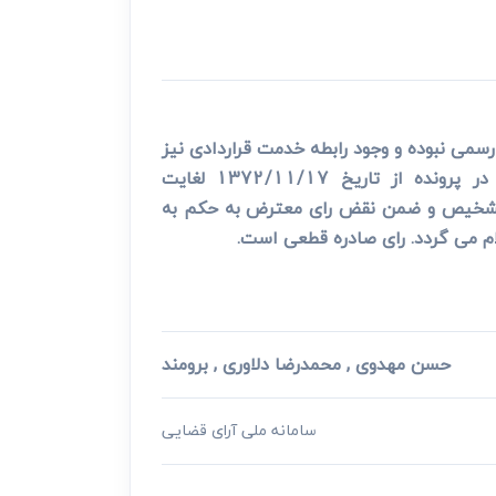
سمی نبوده و وجود رابطه خدمت قراردادی نیز
مستلزم استیفای حقوق تجدیدنظر خواه می باشد و از آنجایی که تجدیدنظرخواه برابر مستندات مضبوط در پرونده از تاریخ 1372/11/17 لغایت
صحت تشخیص و ضمن نقض رای معترض به حکم به
حسن مهدوی , محمدرضا دلاوری , برومند
سامانه ملی آرای قضایی