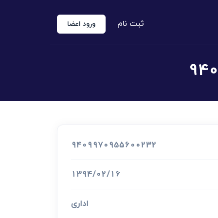
ثبت نام
ورود اعضا
منوع الخروجی
 شخص حقوقی
کارشناس رسمی دادگستری
اد رسمی
9409970955600232
اج و طلاق
1394/02/16
اداری