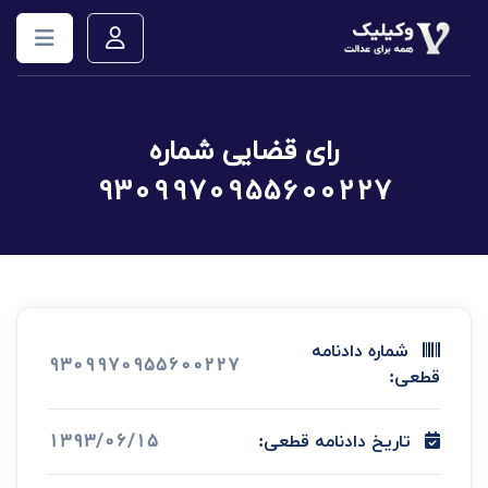
رای قضایی شماره
9309970955600227
شماره دادنامه
9309970955600227
قطعی:
1393/06/15
تاریخ دادنامه قطعی: