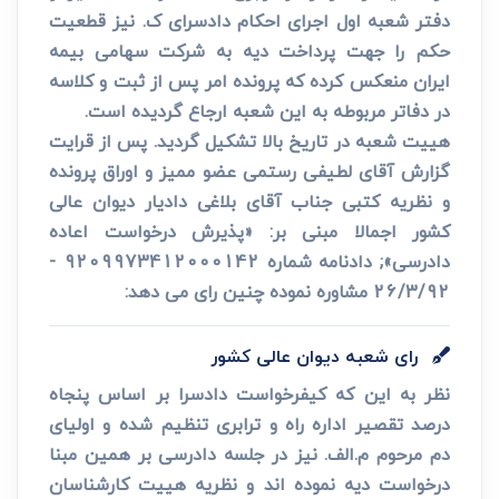
دفتر شعبه اول اجرای احکام دادسرای ک. نیز قطعیت
حکم را جهت پرداخت دیه به شرکت سهامی بیمه
ایران منعکس کرده که پرونده امر پس از ثبت و کلاسه
در دفاتر مربوطه به این شعبه ارجاع گردیده است.
هییت شعبه در تاریخ بالا تشکیل گردید. پس از قرایت
گزارش آقای لطیفی رستمی عضو ممیز و اوراق پرونده
و نظریه کتبی جناب آقای بلاغی دادیار دیوان عالی
کشور اجمالا مبنی بر: «پذیرش درخواست اعاده
دادرسی»; دادنامه شماره 9209973412000142 -
26/3/92 مشاوره نموده چنین رای می دهد:
رای شعبه دیوان عالی کشور
نظر به این که کیفرخواست دادسرا بر اساس پنجاه
درصد تقصیر اداره راه و ترابری تنظیم شده و اولیای
دم مرحوم م.الف. نیز در جلسه دادرسی بر همین مبنا
درخواست دیه نموده اند و نظریه هییت کارشناسان