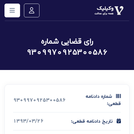
رای قضایی شماره
9309970925300586
شماره دادنامه
9309970925300586
قطعی:
1393/03/26
تاریخ دادنامه قطعی: