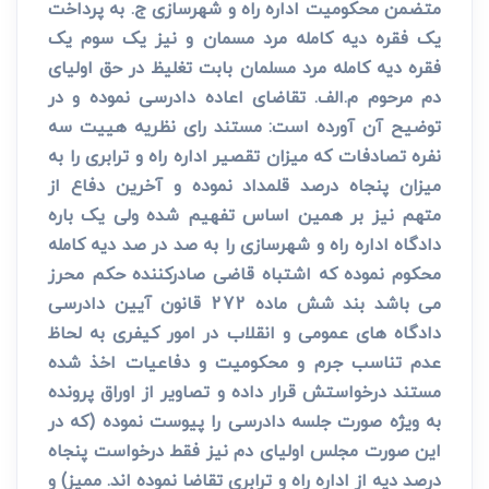
متضمن محکومیت اداره راه و شهرسازی ج. به پرداخت
یک فقره دیه کامله مرد مسمان و نیز یک سوم یک
فقره دیه کامله مرد مسلمان بابت تغلیظ در حق اولیای
دم مرحوم م.الف. تقاضای اعاده دادرسی نموده و در
توضیح آن آورده است: مستند رای نظریه هییت سه
نفره تصادفات که میزان تقصیر اداره راه و ترابری را به
میزان پنجاه درصد قلمداد نموده و آخرین دفاع از
متهم نیز بر همین اساس تفهیم شده ولی یک باره
دادگاه اداره راه و شهرسازی را به صد در صد دیه کامله
محکوم نموده که اشتباه قاضی صادرکننده حکم محرز
می باشد بند شش ماده 272 قانون آیین دادرسی
دادگاه های عمومی و انقلاب در امور کیفری به لحاظ
عدم تناسب جرم و محکومیت و دفاعیات اخذ شده
مستند درخواستش قرار داده و تصاویر از اوراق پرونده
به ویژه صورت جلسه دادرسی را پیوست نموده (که در
این صورت مجلس اولیای دم نیز فقط درخواست پنجاه
درصد دیه از اداره راه و ترابری تقاضا نموده اند. ممیز) و