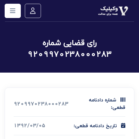
رای قضایی شماره
9209970238000283
شماره دادنامه
9209970238000283
قطعی:
1392/03/05
تاریخ دادنامه قطعی: