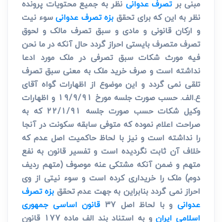
مبنی بر
تصرف عدوانی
نظر به جمیع محتویات پرونده
نظر به این که برای تحقق
بزه تصرف عدوانی
سوء نیت
و ارکان قانونی و مادی و سبق تصرف مالک و لحوق
تصرف متصرف بایستی احراز گردد حال آنکه در ما نحن
فیه مورث شکات سبق تصرفی در ملک مورد ادعا
نداشته است و صرف خرید ملک به معنی سبق تصرف
تلقی نمی گردد و این موضوع از اظهارات گواه آقای
ع.الف. حسب صورت جلسه مورخ 19/9/91 و اظهارات
وکیل شکات حسب صورت جلسه 22/1/91 که به
صراحت اعلام نموده که متوفی سابقه سکونت در آنجا
را نداشته است و نیز با لحاظ حاکمیت اصل عدم که
خلاف آن ثابت نگردیده است و تفسیر قانون به نفع
متهم و ضمن آنکه مشتکی عنه موصوف (متهم ردیف
دوم) ملک را خریداری کرده است و سوء نیتی از وی
احراز نمی گردد بنابراین به جهت عدم تحقق
بزه تصرف
عدوانی
و با لحاظ اصل 37
قانون اساسی جمهوری
اسلامی ایران
و به استناد بند الف ماده 177 قانون