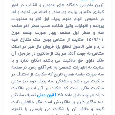
آیین دادرسی دادگاه های عمومی و انقلاب در امور
کیفری حکم بر برایت وی صادر و اعلام می نماید. و اما
در خصوص اتهام متهم ردیف اول نظر به محتویات
پرونده و اظهارات وکیل شکات حسب سطر آخر صفحه
سه و سطر اول صفحه چهار صورت جلسه مورخ
15/9/91 حکایت از مشاعی بودن ملک متنازع فیه
دارد و علی الاصول تحقق بزه فروش مال غیر در املاک
مشاعی به جهت آنکه هر یک از مالکین در جزءجزء آن
ملک دارای حق مالکیت می باشند امکان ندارد و با
عنایت به اظهارات شخصی به نام آقای ر.ص. در صفحه
سه صورت جلسه همان تاریخ که حکایت از اختلاف در
مالکیت می باشد و مشتکی عنه ردیف دوم نیز مدعی
مالکیت ملکی است که شکات بر آن ادعای مالکیت
دارند هر چند طبق ماده 35
قانون مدنی
تصرف مشتکی
عنه مذکور دلیل بر مالکیتش است مگر خلافش ثابت
گردد و خلاف آن را شکات می بایستی با تقدیم