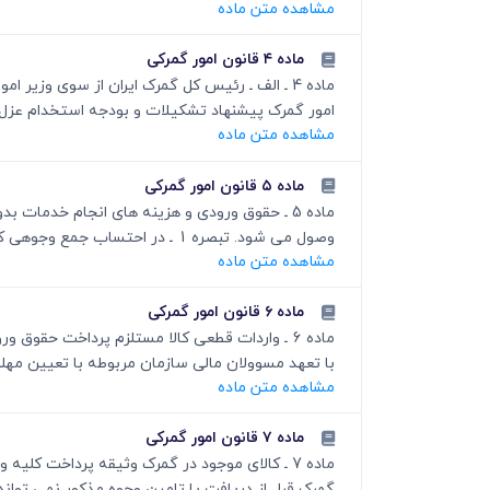
مشاهده متن ماده
ماده ۴ قانون امور گمرکی
ماده 4 ـ الف ـ رئیس کل گمرک ایران از سوی وزی
امور گمرک پیشنهاد تشکیلات و بودجه استخدام عزل و 
مشاهده متن ماده
ماده ۵ قانون امور گمرکی
ماده 5 ـ حقوق ورودی و هزینه های انجام خدما
وصول می شود. تبصره 1 ـ در احتساب جمع وجوهی که گمرک برای انجام تشریفات گمرکی وصول می کند کسر یک هزار (1000) ریال معادل...
مشاهده متن ماده
ماده ۶ قانون امور گمرکی
ماده 6 ـ واردات قطعی کالا مستلزم پرداخت حقو
با تعهد مسوولان مالی سازمان مربوطه با تعیین مهلت
مشاهده متن ماده
ماده ۷ قانون امور گمرکی
ماده 7 ـ کالای موجود در گمرک وثیقه پرداخت 
گمرک قبل از دریافت یا تامین وجوه مذکور نمی تواند 