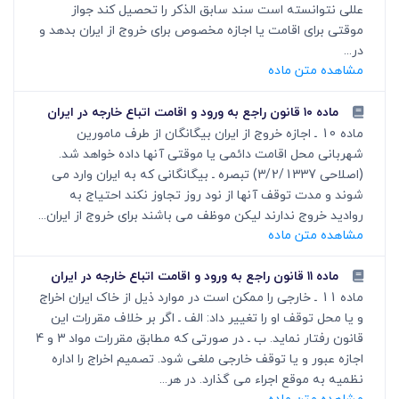
عللی نتوانسته است سند سابق الذکر را تحصیل کند جواز
موقتی برای اقامت یا اجازه مخصوص برای خروج از ایران بدهد و
در...
مشاهده متن ماده
ماده ۱۰ قانون راجع به ورود و اقامت اتباع خارجه در ایران
ماده 10 ـ اجازه خروج از ایران بیگانگان از طرف مامورین
شهربانی محل اقامت دائمی یا موقتی آنها داده خواهد شد.
(اصلاحی 3/2/1337) تبصره ـ بیگانگانی که به ایران وارد می
شوند و مدت توقف آنها از نود روز تجاوز نکند احتیاج به
روادید خروج ندارند لیکن موظف می باشند برای خروج از ایران...
مشاهده متن ماده
ماده ۱۱ قانون راجع به ورود و اقامت اتباع خارجه در ایران
ماده 11 ـ خارجی را ممکن است در موارد ذیل از خاک ایران اخراج
و یا محل توقف او را تغییر داد: الف ـ اگر بر خلاف مقررات این
قانون رفتار نماید. ب ـ در صورتی که مطابق مقررات مواد 3 و 4
اجازه عبور و یا توقف خارجی ملغی شود. تصمیم اخراج را اداره
نظمیه به موقع اجراء می گذارد. در هر...