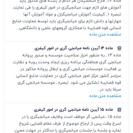
ماده 13ـ فارغ التحصیلان هر کدام از رشته های مذکور باید
آموزش های لازم جهت میانجی‏گری در امور کیفری را طی نمایند.
تبصره 1ـ کیفیت آموزش میانجی‏گران و مواد آموزش آنها
مهارتها و دانش لازم برای میانجی‏گری باید توسط معاونت منابع
انسانی قوه قضاییه با همکاری گروههای علمی و دانشگاهی...
مشاهده متن ماده
ماده ۱۴ آیین نامه میانجی گری در امور کیفری
ماده 14ـ به منظور احراز صلاحیت موسسه و صدور پروانه
میانجی گری هماهنگی برنامه ریزی ایجاد وحدت رویه و نظارت
بر فعالیت موسسات میانجی گری و ابطال پروانه مذکور در
سراسر کشور مرکز امور میانجی گری در معاونت منابع انسانی
قوه قضاییه تشکیل می شود. تبصره ـ موسسه میانجی گری
صرفا باید در...
مشاهده متن ماده
ماده ۱۵ آیین نامه میانجی گری در امور کیفری
ماده 15ـ میانجی گر‏ موظف است وظایف میانجی‏گری را در
اسرع وقت پس از ارجاع موضوع از طرف مقام قضایی شروع
نماید و جلسه یا جلسات میانجی‏گری را حداکثر در مهلت معین