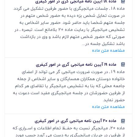
ماده ۱۸ آیین نامه میانجی گری در امور کیفری
ماده 18ـ جلسات میانجی‏گری با حضور طرفین تشکیل می گردد.
در صورت تمایل شخص بزه‏ دیده به حضور شخص متهم در
جلسه متهم شخصا باید حاضر شود. حضور سایر اشخاص به
تشخیص میانجی‏گر با رعایت ماده 20 بلامانع است. تبصره ـ در
صورتی که حضور شخص متهم لازم باشد و وی در بازداشت
باشد تشکیل جلسه در...
مشاهده متن ماده
ماده ۱۹ آیین نامه میانجی گری در امور کیفری
ماده 19ـ در صورت ضرورت میانجی گر می تواند از اعضای
خانواده دوستان همکاران همسایگان و سایر اشخاص از جمله
جامعه محلی که بنا به تشخیص میانجی‏گر یا تقاضای هر کدام
از طرفین حضورشان در جلسه میانجی‏گری مفید است دعوت به
حضور نماید.
مشاهده متن ماده
ماده ۲۰ آیین نامه میانجی گری در امور کیفری
ماده 20ـ میانجی‏گر نسبت به حفــظ تمام اطلاعات و اســراری که
از طرفین در جریان میانجی‏گری به دست می آورد حسب مورد