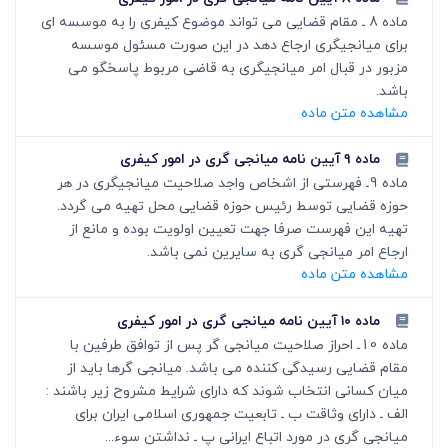
ماده 8 ـ مقام قضایی می تواند موضوع کیفری را به موسسه ای
برای میانجی‏گری ارجاع دهد در این صورت مسئول موسسه
مزبور در قبال امر میانجی‏گری به قاضی مربوط پاسخگو می
باشد.
مشاهده متن ماده
ماده ۹ آیین نامه میانجی گری در امور کیفری
ماده 9ـ فهرستی از اشخاص واجد صلاحیت میانجی‏گری در هر
حوزه قضایی توسط رئیس حوزه قضایی محل تهیه می ­گردد.
تهیه این فهرست صرفا جهت تعیین اولویت بوده و مانع از
ارجاع امر میانجی گری به سایرین نمی باشد.
مشاهده متن ماده
ماده ۱۰ آیین نامه میانجی گری در امور کیفری
ماده 10ـ احراز صلاحیت میانجی گر پس از توافق طرفین با
مقام قضایی رسیدگی کننده می باشد. میانجی گرها باید از
میان کسانی انتخاب شوند که دارای شرایط مشروح زیر باشند :
الف ـ دارای وثاقت ب ـ تابعیت جمهوری اسلامی ایران برای
میانجی گری در مورد اتباع ایرانی پ ـ نداشتن سوء...