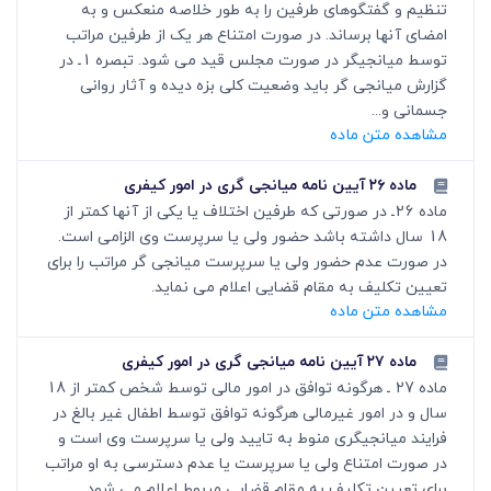
تنظیم و گفتگوهای طرفین را به طور خلاصه منعکس و به
امضای آنها برساند. در صورت امتناع هر یک از طرفین مراتب
توسط میانجی‏گر در صورت ­مجلس قید ‏می ­شود. تبصره 1ـ در
گزارش میانجی گر باید وضعیت کلی بزه دیده و آثار روانی
جسمانی و...
مشاهده متن ماده
ماده ۲۶ آیین نامه میانجی گری در امور کیفری
ماده 26ـ در صورتی که طرفین اختلاف یا یکی از آنها کمتر از
18 سال داشته باشد حضور ولی یا سرپرست وی الزامی است.
در صورت عدم حضور ولی یا سرپرست میانجی گر مراتب را برای
تعیین تکلیف به مقام قضایی اعلام می نماید.
مشاهده متن ماده
ماده ۲۷ آیین نامه میانجی گری در امور کیفری
ماده 27 ـ هرگونه توافق در امور مالی توسط شخص کمتر از 18
سال و در امور غیرمالی هرگونه توافق توسط اطفال غیر بالغ در
فرایند میانجی‏گری منوط به تایید ولی یا سرپرست وی است و
در صورت امتناع ولی یا سرپرست یا عدم دسترسی به او مراتب
برای تعیین تکلیف به مقام قضایی مربوط اعلام می شود.