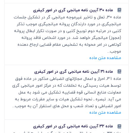
ماده ۳۰ آیین نامه میانجی گری در امور کیفری
ماده 30ـ تعلل و تاخیر غیرموجه میانجی گر‏ در تشکیل جلسات
میانجی‏گری در مورد دارندگان پروانه میانجی‏گری موجب تذکر
کتبی در مرتبه دوم توبیخ کتبی و در صورت تکرار ابطال پروانه
(مجوز) میانجی‏گر خواهد شد. در مورد اشخاص فاقد پروانه
کوتاهی در امر محوله به تشخیص مقام قضایی ارجاع دهنده
موجب...
مشاهده متن ماده
ماده ۳۱ آیین نامه میانجی گری در امور کیفری
ماده 31ـ احراز و اعمال مجازات­های انضباطی مذکور در ماده فوق
توسط هیات رسیدگی به تخلفات که در مرکز امور میانجی گری
معاونت منابع انسانی قوه قضاییه تشکیل می شود به عمل
می آید. تبصره ـ نحوه تشکیل هیات و سایر مقررات مربوط به
امور انضباطی و تعداد شعب و محل های استقرار آن به موجب...
مشاهده متن ماده
ماده ۳۲ آیین نامه میانجی گری در امور کیفری