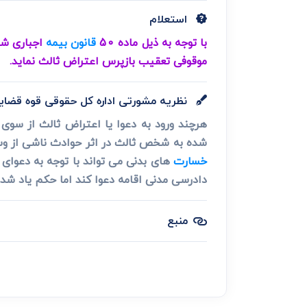
دعاوی ثبت
ابطال سند رس
استعلام
با توجه به ذیل ماده 50
قانون بیمه
موقوفی تعقیب بازپرس اعتراض ثالث نماید.
نظریه مشورتی اداره کل حقوقی قوه قضای
هرچند ورود به دعوا یا اعتراض ثالث از سو
شده به شخص ثالث در اثر حوادث ناشی از وسایل نقلیه مصوب 1395 پیش بینی شده است اختصاص به دادگاه 
خسارت
های بدنی می تواند با توجه به دعوای
دادرسی مدنی اقامه دعوا کند اما حکم یاد شد
منبع