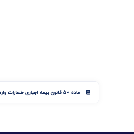
ماده 50 قانون بیمه اجباری خسارات وارد شده به شخص ثالث در اثر حوادث ناشی از وسایل نقلیه