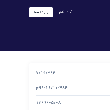
ثبت نام
ورود اعضا
منوع الخروجی
 شخص حقوقی
کارشناس رسمی دادگستری
اد رسمی
7/99/484
اج و طلاق
99-16/10-484ح
1399/05/08