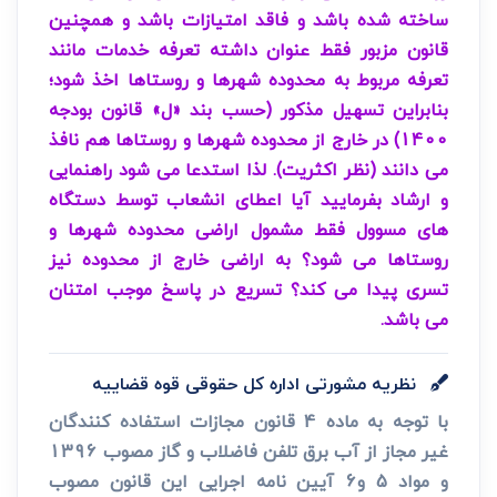
ساخته شده باشد و فاقد امتیازات باشد و همچنین
قانون مزبور فقط عنوان داشته تعرفه خدمات مانند
تعرفه مربوط به محدوده شهرها و روستاها اخذ شود؛
بنابراین تسهیل مذکور (حسب بند «ل» قانون بودجه
1400) در خارج از محدوده شهرها و روستاها هم نافذ
می دانند (نظر اکثریت). لذا استدعا می شود راهنمایی
و ارشاد بفرمایید آیا اعطای انشعاب توسط دستگاه
های مسوول فقط مشمول اراضی محدوده شهرها و
روستاها می شود؟ به اراضی خارج از محدوده نیز
تسری پیدا می کند؟ تسریع در پاسخ موجب امتنان
می باشد.
نظریه مشورتی اداره کل حقوقی قوه قضاییه
با توجه به ماده 4 قانون مجازات استفاده کنندگان
غیر مجاز از آب برق تلفن فاضلاب و گاز مصوب 1396
و مواد 5 و6 آیین نامه اجرایی این قانون مصوب