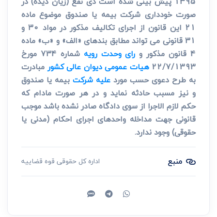
1395 پیش بینی شده است ذی نفع (زیان دیده) در
صورت خودداری شرکت بیمه یا صندوق موضوع ماده
21 این قانون از اجرای تکالیف مذکور در مواد 30 و
31 قانونی می تواند مطابق بندهای «الف» و «ب» ماده
4 قانون مذکور و
رای وحدت رویه
شماره 734 مورخ
22/7/1393
هیات عمومی دیوان عالی کشور
مبادرت
به طرح دعوی حسب مورد
علیه شرکت
بیمه یا صندوق
و نیز مسبب حادثه نماید و در هر صورت مادام که
حکم لازم الاجرا از سوی دادگاه صادر نشده باشد موجب
قانونی جهت مداخله واحدهای اجرای احکام (مدنی یا
حقوقی) وجود ندارد.
منبع
اداره کل حقوقی قوه قضاییه