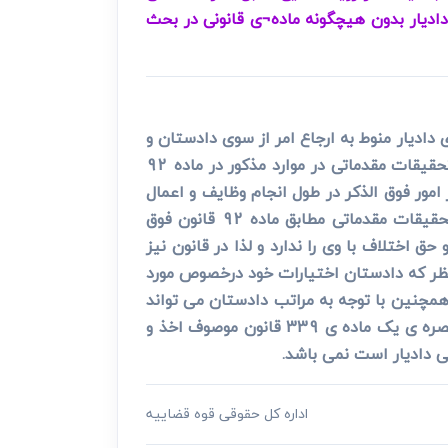
 دادیار بدون هیچگونه ماده¬ی قانونی در بحث
 دادستان از سوی دادیار منوط به ارجاع امر از سوی دادستان و
یا در غیاب وی می باشد و اساسا دادیار در انجام وظایف و اعمال اختیارات مربوط به دادستان و از جمله انجام تحقیقات مقدماتی در موارد مذکور در ماده 92
 امور فوق الذکر در طول انجام وظایف و اعمال
اختیارات از سوی دادستان می باشد و نه در عرض آن؛ بنابراین در فرض سوال نیز دادیار در صورت ارجاع امر تحقیقات مقدماتی مطابق ماده 92 قانون فوق
ق اختلاف با وی را ندارد و لذا در قانون نیز
ظر که دادستان اختیارات خود درخصوص مورد
. همچنین با توجه به مراتب دادستان می تواند
در صورت اقتضاء و وجود مصلحت پرونده را از دادیار در فرض مندرج در استعلام به لحاظ خروج از تسری شمول تبصره ی یک ماده ی 339 قانون موصوف اخذ و
نی دادیار است نمی باشد.
اداره کل حقوقی قوه قضاییه