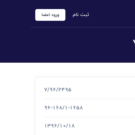
ثبت نام
ورود اعضا
منوع الخروجی
 شخص حقوقی
کارشناس رسمی دادگستری
اد رسمی
7/96/2495
اج و طلاق
96-168/1-1658
1396/10/18