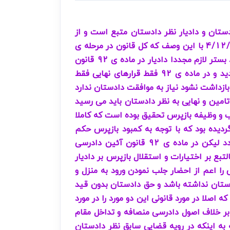
 در صورت اختلاف نظر دادستان و دادیار نظر دادستان متبع است و از
طرفی دادیار جانشین دادستان محسوب می گردد آیا با توجه به تصویف قانون آئین دادسرای کیفری مصوب 4/12/92 با این وصف که کل قانون در مرحله ی
تحقیقات مقدماتی در مورد وظایف و اختیارات بازپرس تصویب گردیده بود و به لحاظ مشکلات اجرایی و عدم وجود بستر لازم مجددا دادیار در ماده ی 92 قانون
آئین دادرسی کیفری الحاق گردید و مضافا اینکه نظر دادستان در صورت اختلاف با دادیار متبع است حذف گردید و در ماده ی 92 فقط قرارهای نهایی فقط
 بازداشت نشود نیاز به موافقت دادستان ندارد
تامین و نهایی به نظر دادستان باید می رسید
 و وظیفه بازپرس تحقیق بوده است که کاملا
دیده بود که با توجه به کمبود بازپرس حکم
دادیاری الحاق گردید و هر چند که دادیار نماینده دادستان است و جانشین وی در امر تعقیب محسوب می گردد لیکن در ماده ی 92 قانون آئین دادرسی
 و بالتبع بر اختیارات و استقلال بازپرس بر دادیار
ا اعم از احضار جلب نمودن ورود به منزل و
دستان نداشته باشد و حق دادستان بدون قید
 اصلا در مورد قانونی این دو مورد را در مورد
 بر خلاف اصول دادرسی منصافه و تداخل مقام
توجه به تصحیح قانون سابق و اجرایی شدن قانون جدید مصوب 4/12/96 و با توجه به اینکه در رویه قضایی سابق نظر دادستان