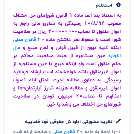
استعلام
به استناد بند الف ماده 9 قانون شوراهای حل اختلاف
مصوب 10/8/94 رسیدگی به دعاوی مالی راجع به
اموال منقول تا نصاب200000000 ریال در صلاحیت
شورا است با ملحوظ نظر داشتن ماده 20
قانون مدنی
اینکه کلیه دیون از قبیل قرض و ثمن مبیع و
مال
الاجاره
عین مستاجره از حیث صلاحیت محاکم در
حکم منقول است ولو اینکه مبیع یا عین مستاجره از
اموال غیرمنقول باشد خواهشمند است ارشاد فرمائید
رسیدگی به دعاوی مطالبه اجرت المثل ایام تصرف
اموال غیرمنقول و مطالبه هزینه شارژ آپارتمان¬ها و
امثالهم تا نصاب20 میلیون تومان در صلاحیت
شوراهای حل اختلاف می باشد یا خیر.
نظریه مشورتی اداره کل حقوقی قوه قضاییه
1-.با توجه به ماده 20
قانون مدنی
و ضابطه ارائه شده