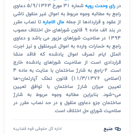
در
رای وحدت رویه
شماره 31 مورخ 5/9/1363 دعاوی
راجع به مطالبه وجوه مربوط به اموال غیر منقول ناشی
از عقود و قراردادها از جمله
مال الاجاره
تا نصاب مقرر
در بند الف ماده 9 قانون شوراهای حل اختلاف مصوب
1394 در صلاحیت شوراهای مزبور می باشد و دعاوی
راجع به خسارات وارده به اموال غیرمنقول و نیز اجرت
المثل ایام تصرف اموال یادشده که فاقد منشا
قراردادی است از صلاحیت شوراهای یادشده خارج
است. 2-راجع به شارژ ساختمان با عنایت به ماده 4
(اصلاحی 11/3/1376) قانون تملک آپارتمان¬ها
تعیین میزان شارژ ساختمان با توافق تعیین
می¬شود. بنابراین مطالبه وجوه مربوط به شارژ
ساختمان جزو دعاوی منقول و در حد نصاب مقرر در
صلاحیت شورای حل اختلاف است.
منبع
اداره کل حقوقی قوه قضاییه