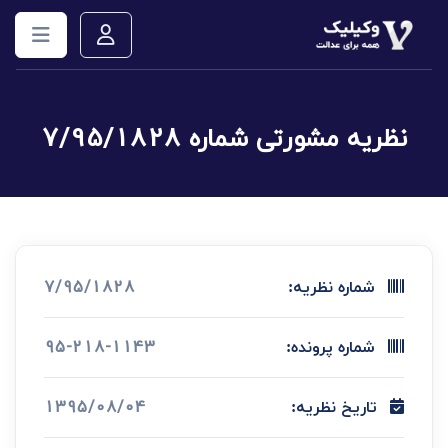
نظریه مشورتی شماره 7/95/1828
7/95/1828
شماره نظریه:
95-218-1143
شماره پرونده:
1395/08/04
تاریخ نظریه: