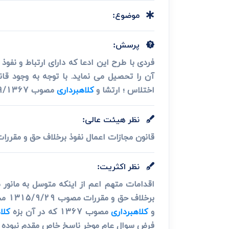
دعاوی ثبت
ابطال سند رس
موضوع:
پرسش:
فردی با طرح این ادعا که دارای ارتباط و نفو
اختلاس ؛ ارتشا و
کلاهبرداری
مصوب 15/9/1367 اقدام مرتکب را منطبق به چه اتهامی می دانید؟
نظر هیئت عالی:
قانون مجازات اعمال نفوذ برخلاف حق و مقررات مصوب سال 1315 به عنوان قانون خاص بر ر
نظر اکثریت:
اقدامات متهم اعم از اینکه متوسل به مانور م
برخ
و
کلاهبرداری
مصوب 1367 که در آن بزه
کلا
فرض سوال عام موخر ناسخ خاص مقدم نبوده