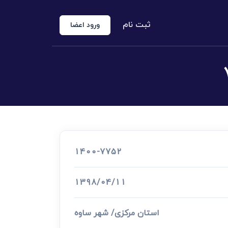
ثبت نام
ورود اعضا
منوع الخروجی
 شخص حقوقی
کارشناس رسمی دادگستری
اد رسمی
1400-7752
اج و طلاق
1398/04/11
استان مرکزی/ شهر ساوه