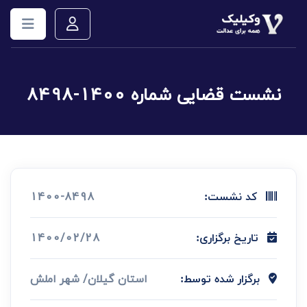
نشست قضایی شماره 1400-8498
1400-8498
کد نشست:
1400/02/28
تاریخ برگزاری:
استان گیلان/ شهر املش
برگزار شده توسط: