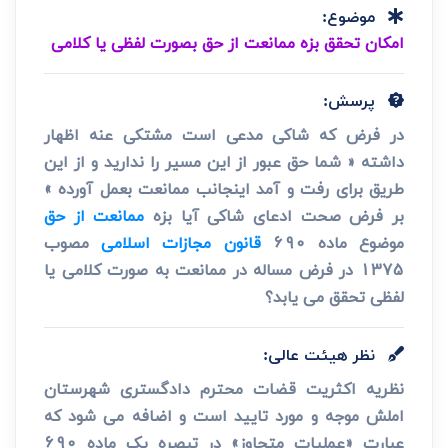
موضوع:
امکان تحقق بزه ممانعت از حق بصورت لفظی یا کلامی
پرسش:
در فرض که شاکی مدعی است مشتکی عنه اظهار
داشته « شما حق عبور از این مسیر را ندارید و از این
طریق برای رفت و آمد اینجانب ممانعت بعمل آورده »
بر فرض صحت ادعای شاکی آیا بزه
ممانعت از حق
موضوع ماده 690
قانون مجازات اسلامی
مصوب
1375 در فرض مساله در ممانعت به صورت کلامی یا
لفظی تحقق می یابد؟
نظر هیئت عالی:
نظریه اکثریت قضات محترم دادگستری شهرستان
املش موجه و مورد تایید است و اضافه می شود که
عبارت «عملیات متجاوز» در تبصره یک ماده 690