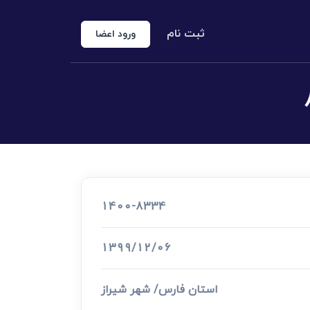
ثبت نام
ورود اعضا
منوع الخروجی
 شخص حقوقی
کارشناس رسمی دادگستری
اد رسمی
1400-8334
اج و طلاق
1399/12/06
استان فارس/ شهر شیراز