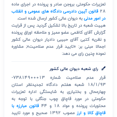
تعزیرات حکومتی بروجن صادر و پرونده در اجرای ماده
28
قانون آیین دادرسی دادگاه های عمومی و انقلاب
در امور مدنی
به دیوان عالی کشور ارسال شده است.
هییت شعبه در تاریخ بالا تشکیل گردید. پس از قرایت
گزارش آقای کاظمی عضو ممیز و ملاحظه اوراق پرونده
و نظریه کتبی آقای حبیبی دادیار دیوان عالی کشور
اجمالا مبنی بر: «تایید قرار عدم صلاحیت»; مشاوره
نموده چنین رای می دهد:
رای شعبه دیوان عالی کشور
قرار عدم صلاحیت شماره 73814900013-
18/1/93 شعبه هفتم دادگاه تجدیدنظر استان
چهارمحال و بختیاری به شایستگی اداره تعزیرات
حکومتی در مورد قاچاق چوب جنگلی با توجه به
محتویات پرونده و مواد 18 و 44
قانون مبارزه با
قاچاق کالا و ارز
مصوب 1392 صحیح و مورد تایید