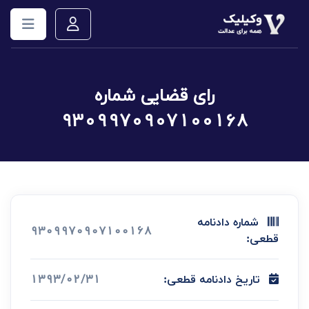
رای قضایی شماره
9309970907100168
شماره دادنامه
9309970907100168
قطعی:
1393/02/31
تاریخ دادنامه قطعی: