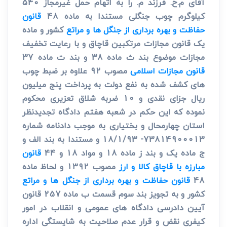
آقای م.خ. فرزند م. را به اتهام حمل غیرمجاز 540
کیلوگرم چوب جنگلی مستندا به ماده 48
قانون
حفاظت و بهره برداری از جنگل ها و مراتع
کشور و ماده
یک قانون مجازات مرتکبین قاچاق و با رعایت تخفیف
مجازات موضوع بند ث ماده 38 و بند ت ماده 37
قانون مجازات اسلامی
مصوب 92 علاوه بر ضبط چوب
های کشف شده به نفع دولت به پرداخت پنج میلیون
ریال جزای نقدی و 10 ضربه شلاق تعزیری محکوم
نموده که این حکم در شعبه هفتم دادگاه تجدیدنظر
استان چهارمحال و بختیاری به موجب دادنامه شماره
73814900013- 18/1/93 و مستندا به بند الف و
ج ماده یک و بند ز ماده 18 و مواد 18 و 44
قانون
مبارزه با قاچاق کالا و ارز
مصوب 1392 و لحاظ ماده
48
قانون حفاظت و بهره برداری از جنگل ها و مراتع
کشور و به تجویز بند سوم قسمت ب ماده 257 قانون
آیین دادرسی دادگاه های عمومی و انقلاب در امور
کیفری نقض و قرار عدم صلاحیت به شایستگی اداره