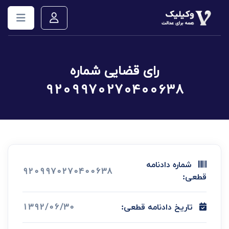
رای قضایی شماره
9209970270400638
شماره دادنامه
9209970270400638
قطعی:
1392/06/30
تاریخ دادنامه قطعی: