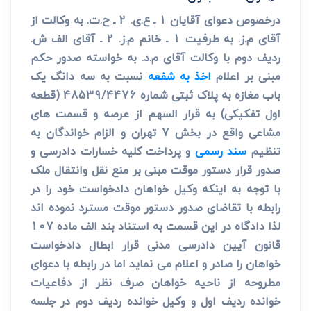
درخصوص دعوای آقایان 1 ـ ع.ی. 2 ـ ح.ت. به وکالت از
آقای م.ز. به طرفیت 1 ـ خانم م.ز. 2 ـ آقای الف ش.
ردیف دوم با وکالت آقای م.د. به خواسته صدور حکم
مبنی بر اعلام
اخذ به شفعه
نسبت به سه دانگ یک
باب مغازه به پلاک ثبتی شماره 48539/4476 (قطعه
اول تفکیکی) به قرار السهم از عرصه و قسمت های
مشاعی واقع در بخش 7 تهران و الزام خواندگان به
تنظیم
سند رسمی
و پرداخت کلیه خسارات دادرسی و
صدور قرار دستور موقت مبنی بر منع نقل وانتقال ملک
با توجه به اینکه وکیل خواهان دادخواست خود را در
رابطه با تقاضای صدور دستور موقت مسترد نموده اند
لذا دادگاه در این قسمت به استناد بند الف ماده 107
قانون آیین دادرسی مدنی قرار ابطال دادخواست
خواهان را صادر و اعلام می نماید اما در رابطه با دعوای
مطروحه از ناحیه خواهان صرف نظر از دفاعیات
خوانده ردیف اول و وکیل خوانده ردیف دوم در جلسه