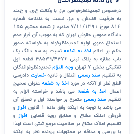
رای دادگاه تجدیدنظر استان
درخصوص تجدیدنظرخواهی م.ز. با وکالت ع.ی. و ح.ت.
به طرفیت الف.ش. و م.ز. نسبت به دادنامه شماره
814 مورخ 7/11/1391 صادره از شعبه محترم 155
دادگاه عمومی حقوقی تهران که به موجب آن قرار عدم
استماع دعوی اولیه تجدیدنظرخواه به خواسته صدور
حکم بر اعلام
اخذ به شفعه
نسبت به سه دانگ یک
باب مغازه به پلاک ثبتی 48539/4476 قطعه اول
تفکیکی بخش 7 تهران
وجه التزام
تجدیدنظرخواندگان
به تنظیم
سند رسمی
انتقال و تادیه
خسارت
دادرسی
قطع نظر از آنکه در مورد
اخذ به شفعه
عنوان صحیح
اعمال
اخذ به شفعه
می باشد و خواسته الزام به
تنظیم
سند رسمی
متفرع بر خواسته اول و تحقق آن
می باشد با توجه به اینکه وفق ماده 1 قانون
افراز
و
فروش املاک مشاع و مطابق رویه قضایی
افراز
و
تقسیم املاک مشاع در صلاحیت مرجع ثبتی است لهذا
با بررسی و مداقه در محتویات پرونده نظر به اینکه