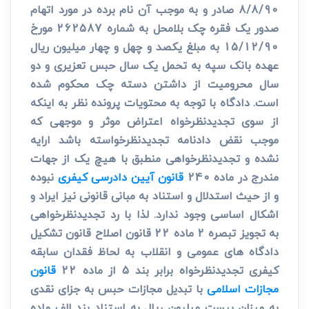
8/8/90 صادر و به موجب آن نام برده در مورد اتهام
صدور یک فقره چک بلامحل به شماره 262587 مورخ
15/12/90 به مبلغ یکصد و چهل و چهار میلیون ریال
عهده بانک سپه به تحمل یک سال حبس تعزیری و دو
سال محرومیت از داشتن دسته چک محکوم شده
است. دادگاه با توجه به محتویات پرونده نظر به اینکه
از سوی تجدیدنظرخواه اعتراض موثر و موجهی که
موجب نقض دادنامه تجدیدنظرخواسته باشد ارایه
نشده و تجدیدنظرخواهی منطبق با هیچ یک از جهات
مندرج در ماده 240
قانون آیین دادرسی کیفری
نبوده
و از حیث استدلال و استناد به مبانی قانونی نیز ایراد و
اشکال اساسی وجود ندارد. لذا با رد تجدیدنظرخواهی
به تجویز تبصره 2 ماده 22 قانون اصلاح قانون تشکیل
دادگاه های عمومی و انقلاب به لحاظ فقدان سابقه
کیفری تجدیدنظرخواه برابر بند 5 از ماده 22
قانون
مجازات اسلامی
با تبدیل مجازات حبس به جزای نقدی
به میزان بیست میلیون ریال به استناد بند الف ماده