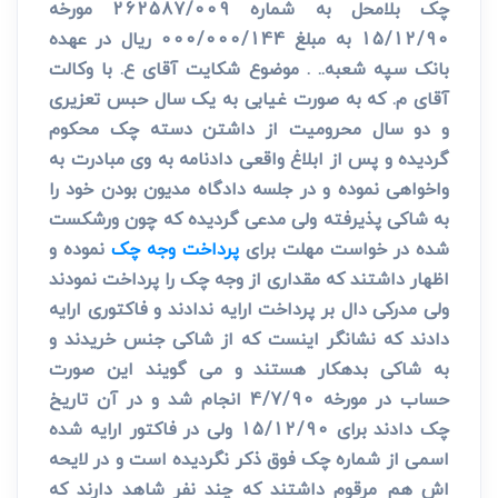
چک بلامحل به شماره 262587/009 مورخه
15/12/90 به مبلغ 000/000/144 ریال در عهده
بانک سپه شعبه.. . موضوع شکایت آقای ع. با وکالت
آقای م. که به صورت غیابی به یک سال حبس تعزیری
و دو سال محرومیت از داشتن دسته چک محکوم
گردیده و پس از ابلاغ واقعی دادنامه به وی مبادرت به
واخواهی نموده و در جلسه دادگاه مدیون بودن خود را
به شاکی پذیرفته ولی مدعی گردیده که چون ورشکست
شده در خواست مهلت برای
پرداخت وجه چک
نموده و
اظهار داشتند که مقداری از وجه چک را پرداخت نمودند
ولی مدرکی دال بر پرداخت ارایه ندادند و فاکتوری ارایه
دادند که نشانگر اینست که از شاکی جنس خریدند و
به شاکی بدهکار هستند و می گویند این صورت
حساب در مورخه 4/7/90 انجام شد و در آن تاریخ
چک دادند برای 15/12/90 ولی در فاکتور ارایه شده
اسمی از شماره چک فوق ذکر نگردیده است و در لایحه
اش هم مرقوم داشتند که چند نفر شاهد دارند که