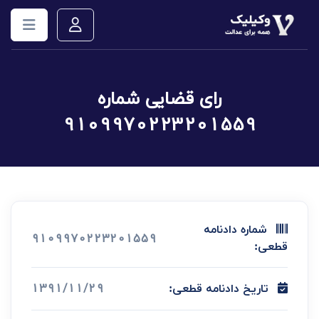
رای قضایی شماره
9109970223201559
شماره دادنامه
9109970223201559
قطعی:
1391/11/29
تاریخ دادنامه قطعی: