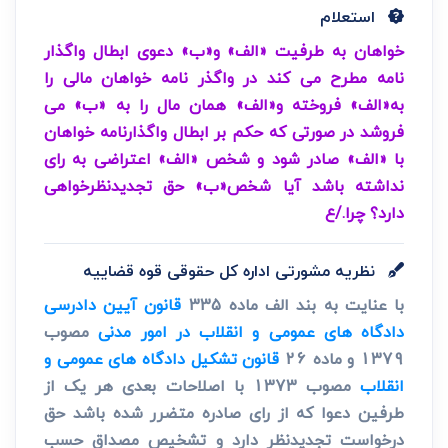
استعلام
خواهان به طرفیت «الف» و«ب» دعوی ابطال واگذار
نامه مطرح می کند در واگذر نامه خواهان مالی را
به«الف» فروخته و«الف» همان مال را به «ب» می
فروشد در صورتی که حکم بر ابطال واگذارنامه خواهان
با «الف» صادر شود و شخص «الف» اعتراضی به رای
نداشته باشد آیا شخص«ب» حق تجدیدنظرخواهی
دارد؟ چرا./ع
نظریه مشورتی اداره کل حقوقی قوه قضاییه
با عنایت به بند الف ماده 335
قانون آیین دادرسی
دادگاه های عمومی و انقلاب در امور مدنی
مصوب
1379 و ماده 26
قانون تشکیل دادگاه های عمومی و
انقلاب
مصوب 1373 با اصلاحات بعدی هر یک از
طرفین دعوا که از رای صادره متضرر شده باشد حق
درخواست تجدیدنظر دارد و تشخیص مصداق حسب