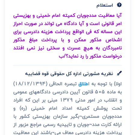
استعلام
آیا معافیت مددجویان کمیته امام خمینی و بهزیستی
امر قانونی است و آیا دادگاه می تواند در صورت احراز
این مساله که فی الواقع پرداخت هزینه دادرسی برای
اشخاص مذکور ممکن و با پرداخت مبلغ مذکور
نامبردگان به هیچ عسرت و سختی نیز نمی افنتد
درخواست مذکور را رد نماید؟/ب
نظریه مشورتی اداره کل حقوقی قوه قضاییه
اولا) با توجه به ا
طلاق
تبصره الحاقی (18/12/1394)
به ماده 505 قانون آیین دادرسی دادگاههای عمومی
و انقلاب در امور مدنی 1379 مبنی بر این که افراد
تحت پوشش کمیته امداد امام خمینی (ره) و
مددجویان مستمری¬بگیر سازمان بهزیستی کشور با
ارائه کارت مدد¬جویان و تاییدیه رسمی مراجع مزبور از
پرداخت هزینه دادرسی معاف می¬باشند این معافیت