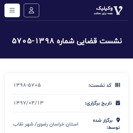
نشست قضایی شماره 1398-5705
1398-5705
کد نشست:
1397/04/13
تاریخ برگزاری:
برگزار شده
استان خراسان رضوی/ شهر نقاب
توسط: