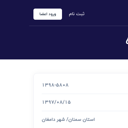
ثبت نام
ورود اعضا
منوع الخروجی
 شخص حقوقی
کارشناس رسمی دادگستری
اد رسمی
1398-5808
اج و طلاق
1397/08/15
استان سمنان/ شهر دامغان