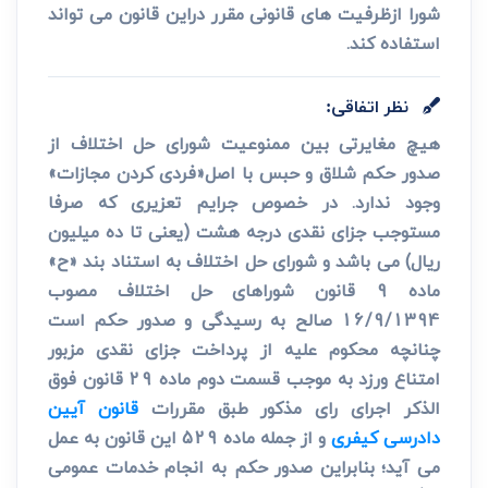
شورا ازظرفیت های قانونی مقرر دراین قانون می تواند
استفاده کند.
نظر اتفاقی:
هیچ مغایرتی بین ممنوعیت شورای حل اختلاف از
صدور حکم شلاق و حبس با اصل«فردی کردن مجازات»
وجود ندارد. در خصوص جرایم تعزیری که صرفا
مستوجب جزای نقدی درجه هشت (یعنی تا ده میلیون
ریال) می باشد و شورای حل اختلاف به استناد بند «ح»
ماده 9 قانون شوراهای حل اختلاف مصوب
16/9/1394 صالح به رسیدگی و صدور حکم است
چنانچه محکوم علیه از پرداخت جزای نقدی مزبور
امتناع ورزد به موجب قسمت دوم ماده 29 قانون فوق
الذکر اجرای رای مذکور طبق مقررات
قانون آیین
دادرسی کیفری
و از جمله ماده 529 این قانون به عمل
می­ آید؛ بنابراین صدور حکم به انجام خدمات عمومی