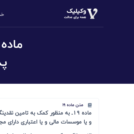
خد
دعاوی املا
م
الزام به تن
دعاوی خانو
پذ
مهریه، طلاق،
دعاوی حقو
مطالبه وجه،
دعاوی کیف
کلاهبرداری،
متن ماده ۱۹
ماده 19ـ به منظور کمک به تامین 
دعاوی تجا
و یا موسسات مالی و یا اعتباری دارای مج
مطالبه وجه