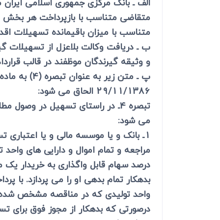
الف ـ بانک مرکزی جمهوری اسلامی ایران
دعاوی ثبت
ابطال سند رس
متقاضی متناسب با بازپرداخت هر بخش از 
متناسب با میزان باقیمانده تسهیلات اقد
ب ـ دریافت وکالت بلاعزل از تسهیلات گ
و وثیقه گیرندگان موظفند در قالب قراردا
29/11/1386 الحاق می شود:
تبصره 4ـ در راستای تسهیل در وصول
می شود:
1ـ بانک و یا موسسه مالی و یا اعتباری
مراجعه و تمام اموال و دارایی های واحد 
درصد سهام قابل واگذاری به خریدار یک م
بدهکار تمام بدهی او را می پردازد. با پ
واحد تولیدی که در مناقصه مشخص شده اس
درصورتی که بدهکار از مجوز فوق برای ت