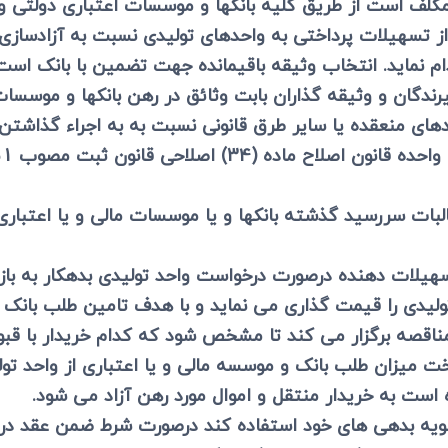
 مکلف است از طریق کلیه بانکها و موسسات اعتباری دولت
ی
می، افراز، ابطال مراحل ثبتی...
تسهیلات پرداختی به واحدهای تولیدی نسبت به آزادسازی وث
ام نماید. انتخاب وثیقه باقیمانده جهت تضمین با بانک است
یرندگان و وثیقه گذاران بابت وثائق در رهن بانکها و موس
دهای منعقده یا سایر طرق قانونی نسبت به به اجراء گذاشتن
 مطالبات سررسید گذشته بانکها و یا موسسات مالی و یا اعتبا
 تسهیلات دهنده درصورت درخواست واحد تولیدی بدهکار به با
تولیدی را قیمت گذاری می نماید و با هدف تامین طلب بانک و
ناقصه برگزار می کند تا مشخص شود که کدام خریدار با قبو
رداخت میزان طلب بانک و موسسه مالی و یا اعتباری از واحد
ت به خریدار منتقل و اموال مورد رهن آزاد می شود.
سویه بدهی های خود استفاده کند درصورت شرط ضمن عقد در ق