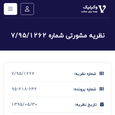
نظریه مشورتی شماره 7/95/1262
7/95/1262
شماره نظریه:
95-218-642
شماره پرونده:
1395/05/30
تاریخ نظریه: