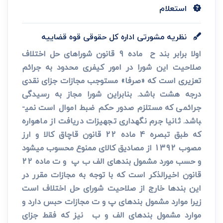
استعلام
نظریه مشورتی اداره کل حقوقی قوه قضاییه
اولا برابر بند ح ماده 9 قانون شوراهای حل اختلاف
صلاحیت این شورا در امور کیفری محدود به جرائم
تعزیری است که «صرفا» مستوجب مجازات جزای نقدی
درجه هشت باشد. بنابراین شورا مجاز به رسیدگی
جرائمی که مستلزم صدور حکم ضبط اموال است نمی­
باشد. ثانیا جرم نگهداری تجهیزات دریافت از ماهواره
که طبق تبصره 4 ماده 22 قانون قاچاق کالا و ارز
مصوب 1392 از مصادیق کالای ممنوع محسوب می­شود
و حسب مورد مشمول بندهای الف ب پ و ت ماده 22
قانون اخیرالذکر است که با توجه به مجازات مقرر در
این بندها خارج از صلاحیت شورای حل اختلاف است
زیرا موارد مشمول بندهای پ و ت مجازات حبس دارد و
موارد مشمول بندهای الف و ب نیز که فقط جزای