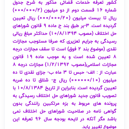
کشور تعرفه خدمات قضائی مذکور به شرح جدول
شماره 16 قسمت دوم از دو میلیون (000/000/2)
ریال تا بیست میلیون (000/000/20) ریال تعیین
گردیده است. 3-بر طبق بند ح ماده 9 قانون شوراهای
حل اختلاف (مصوب 10/8/1394) حداکثر مبلغ ریالی
رسیدگی به جرایم تعزیری که صرفا مستوجب مجازات
نقدی (موضوع بند 2 فوق) است تا سقف مجازات درجه
8 تعیین شده است و به موجب ماده 19 قانون
مجازات اسلامی(مصوب 1/2/1392) مجازات درجه 8
عبارت از : الف- حبس تا 3 ماه ب- جزای نقدی تا ده
میلیون (000000/10) ریال ج- شلاق تا ده ضربه
تعیین گردیده است. بنابراین از تاریخ 10/8/1384 با
تصویب قانون جدید شوراهای حل اختلاف رسیدگی به
پرونده های مربوط به بزه مرتکبین رانندگی بدون
گواهی نامه در صلاحیت شوراهای حل اختلاف نمی
باشد مگر آنکه در لایحه بودجه سال 96 تعرفه این
موضوع تغییر یابد.