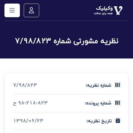
نظریه مشورتی شماره 7/98/823
7/98/823
شماره نظریه:
98-218-823 ح
شماره پرونده:
1398/06/24
تاریخ نظریه: