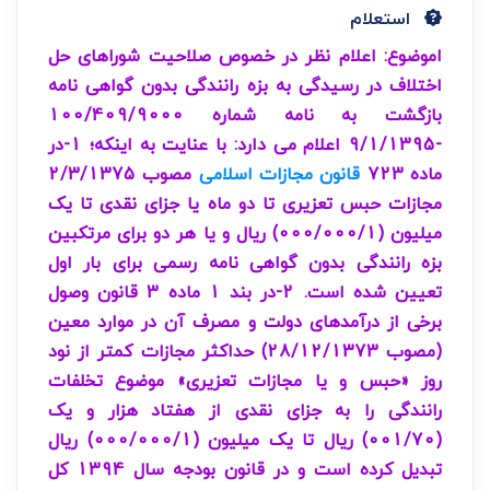
استعلام
اموضوع: اعلام نظر در خصوص صلاحیت شوراهای حل
اختلاف در رسیدگی به بزه رانندگی بدون گواهی نامه
بازگشت به نامه شماره 100/409/9000
-9/1/1395 اعلام می دارد: با عنایت به اینکه؛ 1-در
ماده 723
قانون مجازات اسلامی
مصوب 2/3/1375
مجازات حبس تعزیری تا دو ماه یا جزای نقدی تا یک
میلیون (000/000/1) ریال و یا هر دو برای مرتکبین
بزه رانندگی بدون گواهی نامه رسمی برای بار اول
تعیین شده است. 2-در بند 1 ماده 3 قانون وصول
برخی از درآمدهای دولت و مصرف آن در موارد معین
(مصوب 28/12/1373) حداکثر مجازات کمتر از نود
روز «حبس و یا مجازات تعزیری» موضوع تخلفات
رانندگی را به جزای نقدی از هفتاد هزار و یک
(001/70) ریال تا یک میلیون (000/000/1) ریال
تبدیل کرده است و در قانون بودجه سال 1394 کل